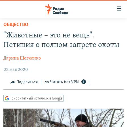
Ссылки
для
упрощенного
ОБЩЕСТВО
ПРОГРАММЫ
доступа
"Животные – это не вещь".
ПОДКАСТЫ
Вернуться
Петиция о полном запрете охоты
к
АВТОРСКИЕ ПРОЕКТЫ
основному
Дарина Шевченко
ЦИТАТЫ СВОБОДЫ
содержанию
Вернутся
02 мая 2020
МНЕНИЯ
к
КУЛЬТУРА
Поделиться
Читать без VPN
главной
навигации
IDEL.РЕАЛИИ
Вернутся
Приоритетный источник в Google
КАВКАЗ.РЕАЛИИ
к
СЕВЕР.РЕАЛИИ
поиску
СИБИРЬ.РЕАЛИИ