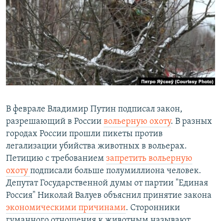
РАСПИСАНИЕ ВЕЩАНИЯ
ПОДПИШИТЕСЬ НА РАССЫЛКУ
СОЦИАЛЬНЫЕ СЕТИ
В феврале Владимир Путин подписал закон,
Все сайты РСЕ/РС
разрешающий в России
вольерную охоту
. В разных
городах России прошли пикеты против
легализации убийства животных в вольерах.
Петицию с требованием
запретить вольерную
охоту
подписали больше полумиллиона человек.
Депутат Государственной думы от партии "Единая
Россия" Николай Валуев объяснил принятие закона
экономическими причинами
. Сторонники
гуманного отношения к животным называют