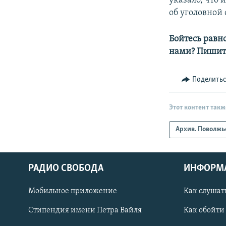
указало, что
об уголовной
Бойтесь равн
нами? Пишит
Поделить
Этот контент такж
Архив. Поволжь
РАДИО СВОБОДА
ИНФОРМ
Мобильное приложение
Как слушат
СОЦИАЛЬНЫЕ СЕТИ
Стипендия имени Петра Вайля
Как обойти