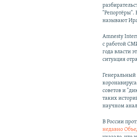
разбирательс
"Репортёры".
называют Ир
Amnesty Inter
с работой СМ
года власти 
ситуация отр
Генеральный 
коронавируса
советов и "ди
таких истори
научном анал
В России про
недавно Объ