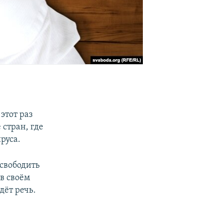
этот раз
стран, где
руса.
освободить
в своём
дёт речь.