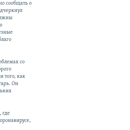
о сообщать о
одчеркнул
олжны
о
езные
благо
облемах со
орого
и того, как
тарь. Он
льких
 где
оронавирусе,