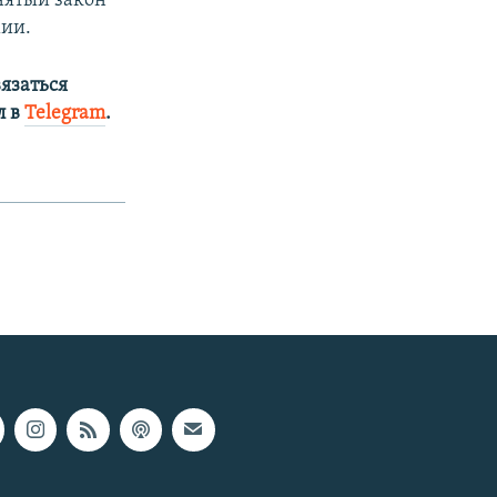
нятый закон
мии.
язаться
л в
Telegram
.