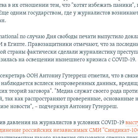
тва в их отношении тем, что "хотят избежать паники",
 Еще одним государством, где у журналистов возникаю
ан.
national по случаю Дня свободы печати выпустило докл
И в Египте. Правозащитники отмечают, что за последн
этой страны фактически сделали журналистику преступ
азилась на освещении нынешнего кризиса с COVID-19.
секретарь ООН Антониу Гутерреш отметил, что в связ
 наблюдается всплеск непроверенных данных, вредящ
ких теорий заговора". "Медиа служат своего рода прот
й, так как распространяют проверенные, основанные н
изе новости", – подчеркнул Антониу Гутерреш.
тив давления на журналистов в условиях COVID-19
выст
единение российских независимых СМИ "Синдикат-10