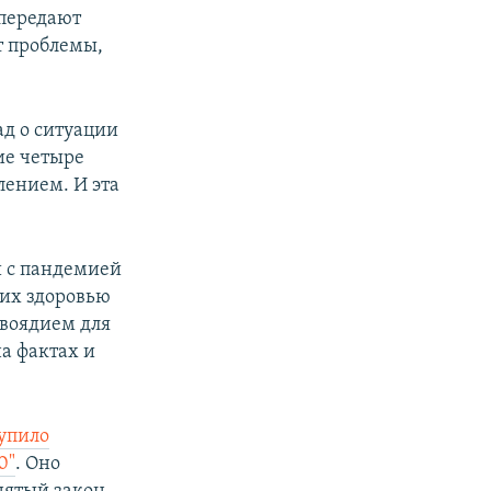
 передают
т проблемы,
ад о ситуации
ие четыре
лением. И эта
и с пандемией
их здоровью
ивоядием для
а фактах и
упило
0"
. Оно