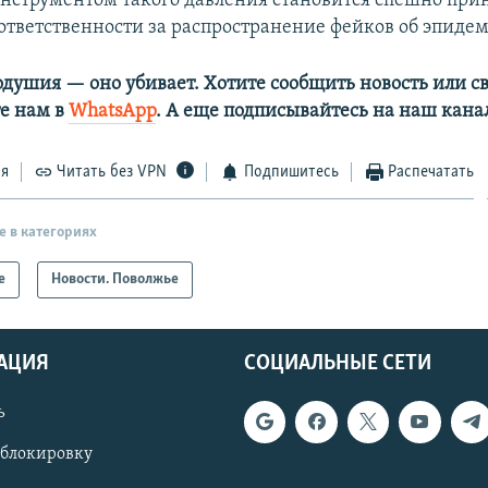
 инструментом такого давления становится спешно при
 ответственности за распространение фейков об эпиде
одушия — оно убивает. Хотите сообщить новость или св
е нам в
WhatsApp
. А еще подписывайтесь на наш кана
ся
Читать без VPN
Подпишитесь
Распечатать
е в категориях
е
Новости. Поволжье
АЦИЯ
СОЦИАЛЬНЫЕ СЕТИ
ь
 блокировку