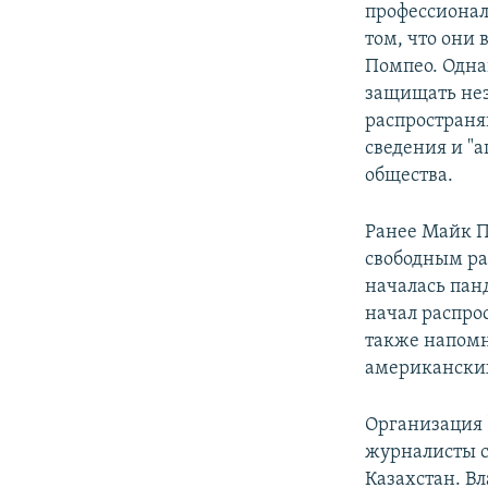
профессиона
том, что они 
Помпео. Одна
защищать нез
распространя
сведения и "
общества.
Ранее Майк П
свободным ра
началась панд
начал распро
также напомн
американски
Организация "
журналисты с
Казахстан. В