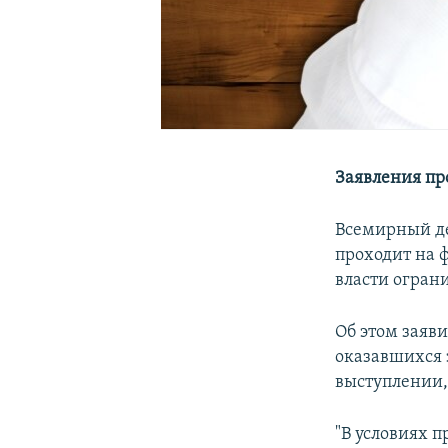
Заявления пр
Всемирный де
проходит на 
власти огран
Об этом заяв
оказавшихся 
выступлении, 
"В условиях 