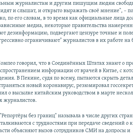
льным журналистам и другим пишущим людям свободн
видят и слышат, и открыто выражать своё мнение", – п
ко, по его словам, в то время как официальные лица д
ависимые медиа, некоторые правительства намеренн
ют дезинформацию, подвергают цензуре точные и пол
агрессивно ограничивают" журналистов в их работе на 
омпео говорил, что в Соединённых Штатах знают о пр
спространением информации от врачей в Китае, с кот
емия. В Пекине, судя по всему, пытаются скрыть детал
страняться новый коронавирус, резюмировал госсекре
ил о высылке китайским руководством в марте неско
х журналистов.
Репортёры без границ" называла в числе других стран,
талкиваются с трудностями при передаче сведений о к
ласти объясняют вызов сотрудников СМИ на допросы и