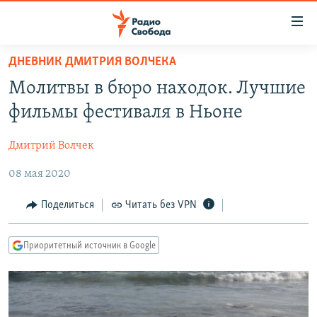
Ссылки
для
упрощенного
ДНЕВНИК ДМИТРИЯ ВОЛЧЕКА
ПРОГРАММЫ
доступа
Молитвы в бюро находок. Лучшие
ПОДКАСТЫ
Вернуться
фильмы фестиваля в Ньоне
к
АВТОРСКИЕ ПРОЕКТЫ
основному
Дмитрий Волчек
ЦИТАТЫ СВОБОДЫ
содержанию
Вернутся
08 мая 2020
МНЕНИЯ
к
КУЛЬТУРА
Поделиться
Читать без VPN
главной
навигации
IDEL.РЕАЛИИ
Вернутся
Приоритетный источник в Google
КАВКАЗ.РЕАЛИИ
к
СЕВЕР.РЕАЛИИ
поиску
СИБИРЬ.РЕАЛИИ