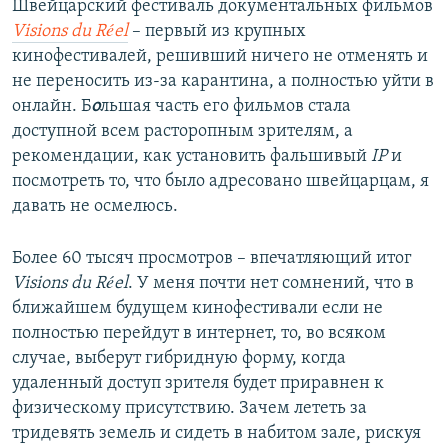
Швейцарский фестиваль документальных фильмов
Visions du Réel
– первый из крупных
кинофестивалей, решивший ничего не отменять и
не переносить из-за карантина, а полностью уйти в
онлайн. Б
о
льшая часть его фильмов стала
доступной всем расторопным зрителям, а
рекомендации, как установить фальшивый
IP
и
посмотреть то, что было адресовано швейцарцам, я
давать не осмелюсь.
Более 60 тысяч просмотров – впечатляющий итог
Visions du Réel
. У меня почти нет сомнений, что в
ближайшем будущем кинофестивали если не
полностью перейдут в интернет, то, во всяком
случае, выберут гибридную форму, когда
удаленный доступ зрителя будет приравнен к
физическому присутствию. Зачем лететь за
тридевять земель и сидеть в набитом зале, рискуя