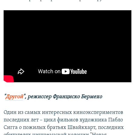
"
Другой
", режиссер Франциско Бермехо
Один из самых интересных киноэкспериментов
последних лет – цикл фильмов художника Пабло
Сигга о пожилых братьях Швайкхарт, последних