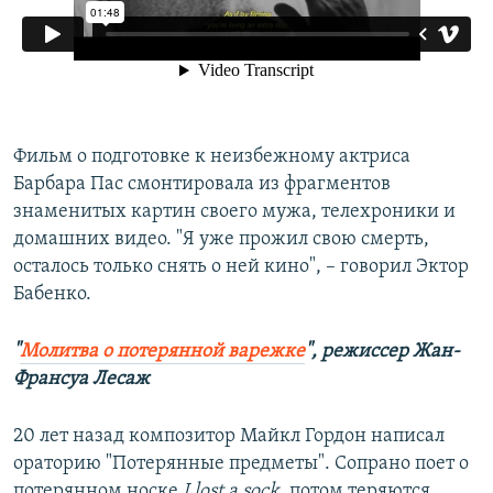
Фильм о подготовке к неизбежному актриса
Барбара Пас смонтировала из фрагментов
знаменитых картин своего мужа, телехроники и
домашних видео. "Я уже прожил свою смерть,
осталось только снять о ней кино", – говорил Эктор
Бабенко.​
"
Молитва о потерянной варежке
", режиссер Жан-
Франсуа Лесаж​
20 лет назад композитор Майкл Гордон написал
ораторию "Потерянные предметы". Сопрано поет о
потерянном носке
I
l
ost a
s
ock
, потом теряются