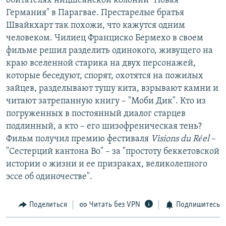
обитателях ницшеанской колонии "Новая
Германия" в Парагвае. Престарелые братья
Швайкхарт так похожи, что кажутся одним
человеком. Чилиец Франциско Бермехо в своем
фильме решил разделить одинокого, живущего на
краю вселенной старика на двух персонажей,
которые беседуют, спорят, охотятся на пожилых
зайцев, разделывают тушу кита, взрывают камни и
читают затрепанную книгу – "Моби Дик". Кто из
погруженных в постоянный диалог старцев
подлинный, а кто – его шизофреническая тень?
Фильм получил премию фестиваля
Visions du Réel
–
"Сестерций кантона Во" – за "простоту беккетовской
истории о жизни и ее призраках, великолепного
эссе об одиночестве".
Поделиться
Читать без VPN
Подпишитесь