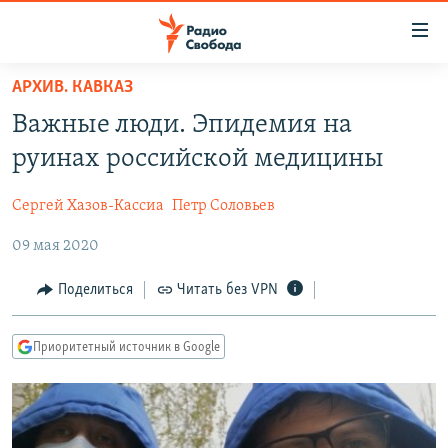
Ссылки
для
упрощенного
АРХИВ. КАВКАЗ
ПРОГРАММЫ
доступа
Важные люди. Эпидемия на
ПОДКАСТЫ
Вернуться
руинах российской медицины
к
АВТОРСКИЕ ПРОЕКТЫ
основному
Сергей Хазов-Кассиа
Петр Соловьев
ЦИТАТЫ СВОБОДЫ
содержанию
Вернутся
09 мая 2020
МНЕНИЯ
к
КУЛЬТУРА
Поделиться
Читать без VPN
главной
навигации
IDEL.РЕАЛИИ
Вернутся
Приоритетный источник в Google
КАВКАЗ.РЕАЛИИ
к
СЕВЕР.РЕАЛИИ
поиску
СИБИРЬ.РЕАЛИИ