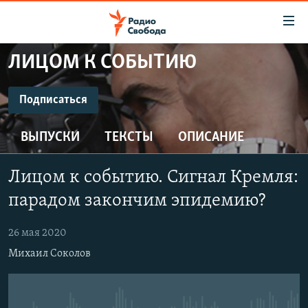
Ссылки
для
упрощенного
ЛИЦОМ К СОБЫТИЮ
ПРОГРАММЫ
доступа
ПОДКАСТЫ
Подписаться
Вернуться
к
ПОДПИСАТЬСЯ
АВТОРСКИЕ ПРОЕКТЫ
основному
ВЫПУСКИ
ТЕКСТЫ
ОПИСАНИЕ
ЦИТАТЫ СВОБОДЫ
содержанию
CastBox
Вернутся
МНЕНИЯ
Лицом к событию. Сигнал Кремля:
к
КУЛЬТУРА
парадом закончим эпидемию?
главной
Подписаться
навигации
IDEL.РЕАЛИИ
26 мая 2020
Вернутся
КАВКАЗ.РЕАЛИИ
Михаил Соколов
к
СЕВЕР.РЕАЛИИ
поиску
СИБИРЬ.РЕАЛИИ