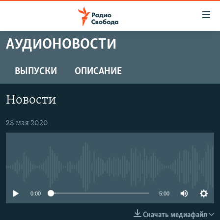
Ссылки
для
упрощенного
АУДИОНОВОСТИ
ПРОГРАММЫ
доступа
ПОДКАСТЫ
ВЫПУСКИ
ОПИСАНИЕ
Вернуться
к
АВТОРСКИЕ ПРОЕКТЫ
основному
Новости
ЦИТАТЫ СВОБОДЫ
содержанию
Вернутся
МНЕНИЯ
28 мая 2020
к
КУЛЬТУРА
главной
навигации
IDEL.РЕАЛИИ
Вернутся
No media source currently available
КАВКАЗ.РЕАЛИИ
к
СЕВЕР.РЕАЛИИ
0:00
5:00
поиску
СИБИРЬ.РЕАЛИИ
Скачать медиафайл