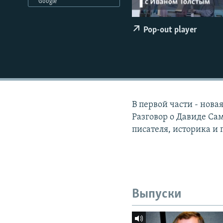
РАСПИСАНИЕ ВЕЩАНИЯ
Google
ПОДПИШИТЕСЬ НА РАССЫЛКУ
Pop-out player
В первой части - нова
Разговор о Давиде Са
писателя, историка и
Выпуски