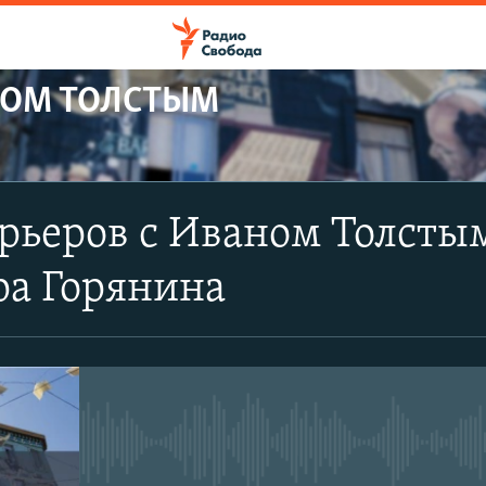
НОМ ТОЛСТЫМ
ПОДПИСАТЬСЯ
рьеров с Иваном Толсты
YouTube
ра Горянина
Подписаться
No media source currently avail