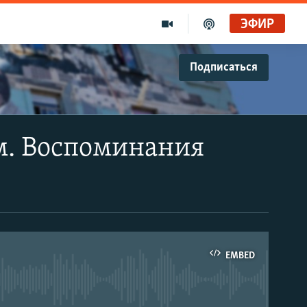
ЭФИР
Подписаться
м. Воспоминания
EMBED
able