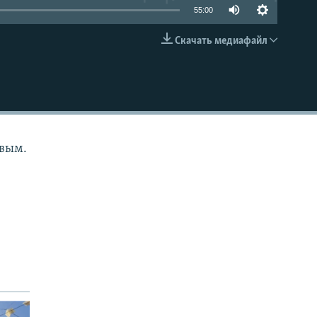
55:00
Скачать медиафайл
EMBED
овым.