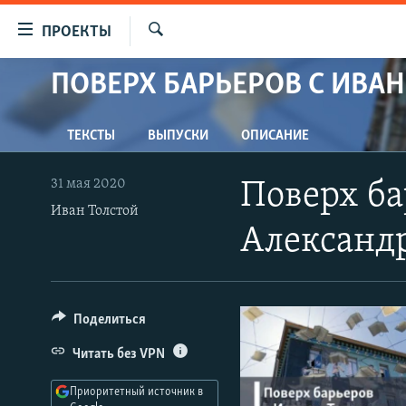
Ссылки
ПРОЕКТЫ
для
Искать
упрощенного
ПОВЕРХ БАРЬЕРОВ С ИВА
ПРОГРАММЫ
доступа
ПОДКАСТЫ
Вернуться
ТЕКСТЫ
ВЫПУСКИ
ОПИСАНИЕ
АВТОРСКИЕ ПРОЕКТЫ
к
основному
ЦИТАТЫ СВОБОДЫ
31 мая 2020
Поверх ба
содержанию
МНЕНИЯ
Иван Толстой
Вернутся
Александ
КУЛЬТУРА
к
главной
IDEL.РЕАЛИИ
навигации
КАВКАЗ.РЕАЛИИ
Вернутся
Поделиться
к
СЕВЕР.РЕАЛИИ
Читать без VPN
поиску
СИБИРЬ.РЕАЛИИ
Приоритетный источник в