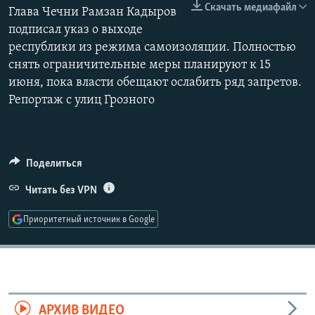
Скачать медиафайл
Глава Чечни Рамзан Кадыров
РАСПИСАНИЕ ВЕЩАНИЯ
360p
подписал указ о выходе
ПОДПИШИТЕСЬ НА РАССЫЛКУ
республики из режима самоизоляции. Полностью
480p
Auto
270p
360p
480p
снять ограничительные меры планируют к 15
1080p
СОЦИАЛЬНЫЕ СЕТИ
июня, пока власти обещают ослабить ряд запретов.
1080p
Репортаж с улиц Грозного
Поделиться
Все сайты РСЕ/РС
Читать без VPN
Приоритетный источник в Google
АРХИВ ВИДЕО