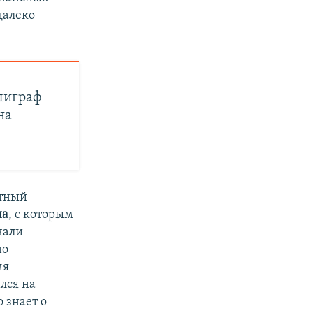
далеко
олиграф
ана
стный
на
, с которым
чали
но
мя
ился на
 знает о