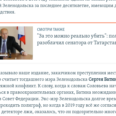
 Зеленодольска за последнее десятилетие, имеющим 
дствия.
СМОТРИ ТАКЖЕ
"За это можно реально убить": п
разоблачил сенатора от Татарст
казывало наше издание, заказчиком преступления ме
 считает тогдашнего мэра Зеленодольска
Сергея Бати
тяжной конфликт. К слову, когда к словам Соловьева на
ся в правоохранительных органах, Батина неожидан
в Совет Федерации. Экс-мэр Зеленодольска долгое вре
роходить полиграф, но когда в 2019 году всё же соглас
 детекторе лжи, оказалось, что он подозрительно много