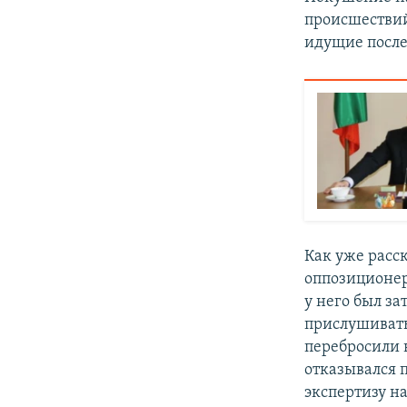
происшествий
идущие после
Как уже расс
оппозиционер
у него был за
прислушивать
перебросили 
отказывался п
экспертизу на