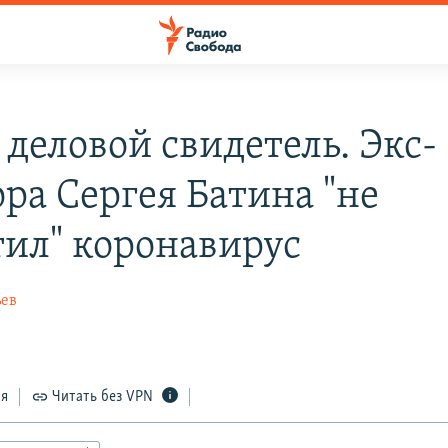
 деловой свидетель. Экс-
ора Сергея Батина "не
тил" коронавирус
ьев
ся
Читать без VPN