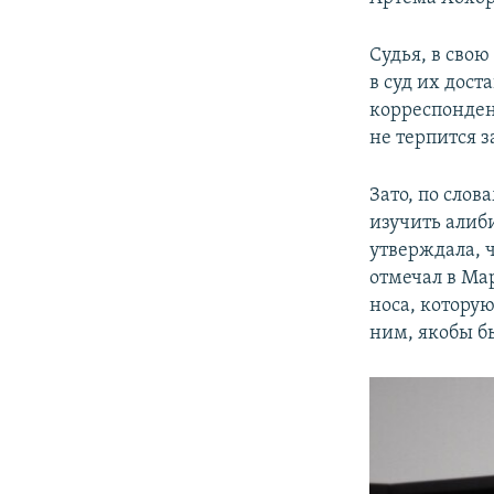
Судья, в свою
в суд их дост
корреспондент
не терпится 
Зато, по слов
изучить алиб
утверждала, ч
отмечал в Мар
носа, которую
ним, якобы б