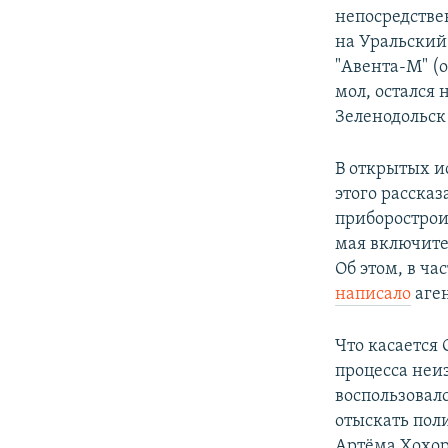
непосредств
на Уральский
"Авента-М" (о
мол, остался
Зеленодольск 
В открытых и
этого рассказ
приборостроит
мая включите
Об этом, в ча
написало
аген
Что касается 
процесса неи
воспользовал
отыскать пол
Артёма Хохор