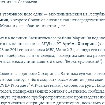
шения на Соловьева.
 уголовном деле один — экс-полицейский из Республ
ьник
, которого Соловьев опознал как непосредственно
 Мельник все обвинения отрицает.
тал в полиции Звениговского района Марий Эл под н
рата нынешнего главы МВД по РТ
Артёма Хохорина
(к с
8 по 2011 гг. возглавлял МВД Марий Эл, а когда его пе
рат перебрался за ним следом; последним местом работ
чится межмуниципальный отдел "Верхнеуслонский").
Соловьева о допросе Хохорина с Батиным суд удовлетво
о коронавирус внёс в скорость рассмотрения дела свои
OVID-19 играет "VIP-свидетелям", скорее, на руку. Нап
етелей, поддерживающих контакт с Батиным, сообщил, 
инуть Уфимское приборостроительное производственн
 где числится операционным директором, поскольку е