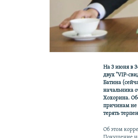
На 3 июня в 
двух "VIP-сви
Батина (сейча
начальника о
Хохорина. Об
причинам не 
терять терпе
Об этом корр
Покушение на