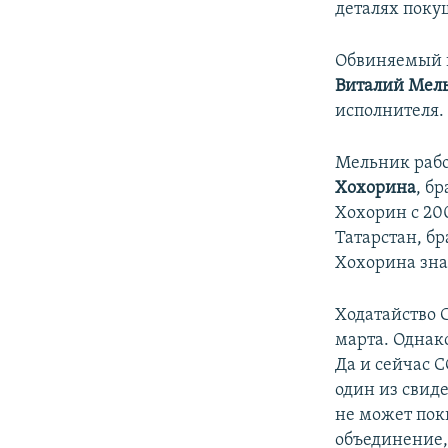
деталях поку
Обвиняемый в
Виталий Мел
исполнителя.
Мельник рабо
Хохорина
, б
Хохорин с 200
Татарстан, б
Хохорина зна
Ходатайство 
марта. Однак
Да и сейчас C
один из свид
не может пок
объединение,