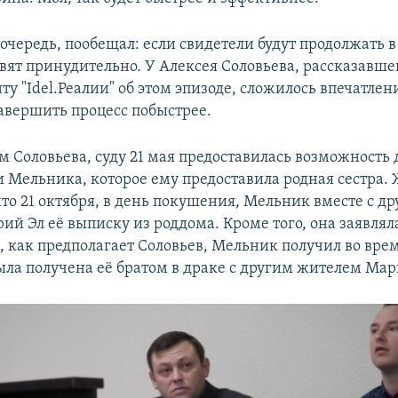
 очередь, пообещал: если свидетели будут продолжать в
авят принудительно. У Алексея Соловьева, рассказавше
у "Idel.Реалии" об этом эпизоде, сложилось впечатлени
завершить процесс побыстрее.
ам Соловьева, суду 21 мая предоставилась возможность
и Мельника, которое ему предоставила родная сестра
то 21 октября, в день покушения, Мельник вместе с д
ий Эл её выписку из роддома. Кроме того, она заявлял
, как предполагает Соловьев, Мельник получил во врем
ыла получена её братом в драке с другим жителем Мар