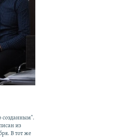
о созданным".
писан из
ря. В тот же