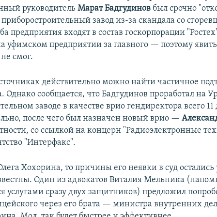
енный руководитель
Марат Бадгудинов
был срочно "от
 приборостроительный завод из-за скандала со сгоре
ба предприятия входят в состав госкорпорации "Ростех"
 на уфимском предприятии за главного — поэтому явить
не смог.
сточниках действительно можно найти частичное по
а. Однако сообщается, что Бадгудинов проработал на 
ельном заводе в качестве врио гендиректора всего 11 
льно, после чего был назначен новый врио —
Алексан
стности,
со ссылкой на концерн "Радиоэлектронные те
тство "Интерфакс".
Олега Хохорина, то причины его неявки в суд осталис
звестны. Один из адвокатов Виталия Мельника (напом
ся услугами сразу двух защитников) предложил попроб
ицейского через его брата — министра внутренних дел
ина. Мол, так будет быстрее и эффективнее.