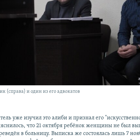
к (справа) и один из его адвокатов
тель уже изучил это алиби и признал его "искусственн
яснилось, что 21 октября ребёнок женщины не был вы
реведён в больницу. Выписка же состоялась лишь 7 нояб