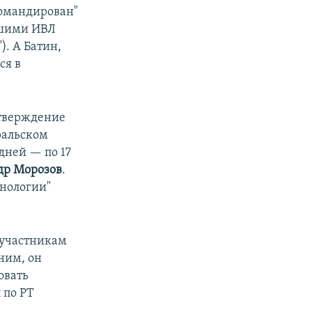
командирован"
вшими ИВЛ
). А Батин,
ся в
дтверждение
Уральском
дней — по 17
др Морозов
.
хнологии"
ь участникам
ним, он
овать
 по РТ