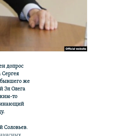
ен допрос
а Сергея
и бывшего же
й Эл Олега
аким-то
начинающий
у.
й Соловьев
.
онансных