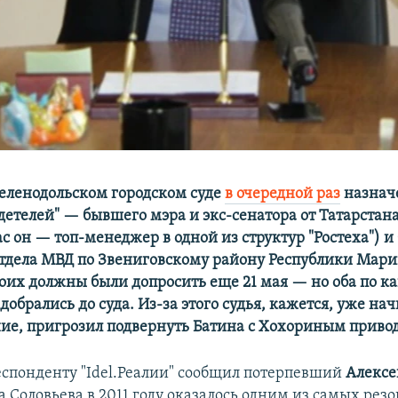
Зеленодольском городском суде
в очередной раз
назнач
детелей" — бывшего мэра и экс-сенатора от Татарстан
с он — топ-менеджер в одной из структур "Ростеха") 
тдела МВД по Звениговскому району Республики Мари
оих должны были допросить еще 21 мая — но оба по к
добрались до суда. Из-за этого судья, кажется, уже 
ние, пригрозил подвернуть Батина с Хохориным привод
еспонденту "Idel.Реалии" сообщил потерпевший
Алексе
 Соловьева в 2011 году оказалось одним из самых рез