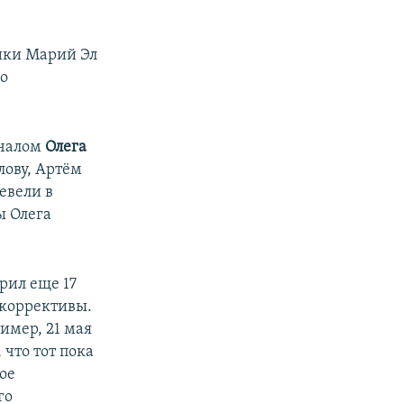
ики Марий Эл
го
ачалом
Олега
лову, Артём
ревели в
ы Олега
рил еще 17
 коррективы.
ример, 21 мая
что тот пока
ое
го