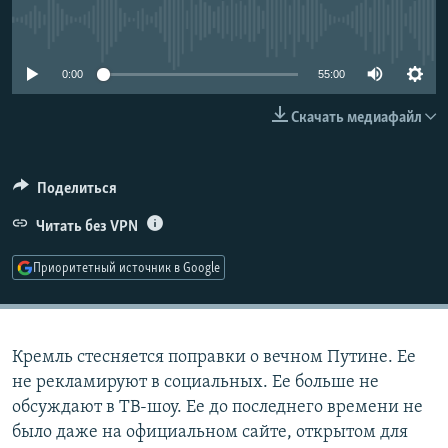
РАСПИСАНИЕ ВЕЩАНИЯ
No media source currently available
ПОДПИШИТЕСЬ НА РАССЫЛКУ
0:00
55:00
СОЦИАЛЬНЫЕ СЕТИ
Скачать медиафайл
Поделиться
Читать без VPN
Все сайты РСЕ/РС
Приоритетный источник в Google
Кремль стесняется поправки о вечном Путине. Ее
не рекламируют в социальных. Ее больше не
обсуждают в ТВ-шоу. Ее до последнего времени не
было даже на официальном сайте, открытом для