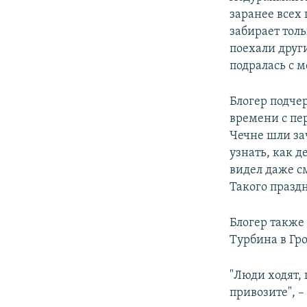
заранее всех 
забирает толь
поехали друг
подралась с 
Блогер подче
времени с пе
Чечне шли зач
узнать, как д
видел даже см
Такого праздн
Блогер также
Турбина в Гр
"Люди ходят, 
привозите", –