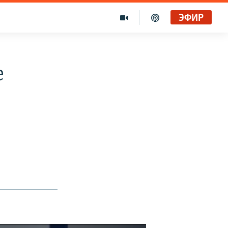
ЭФИР
е