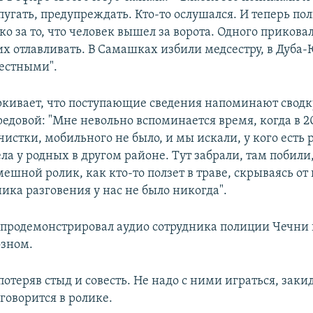
пугать, предупреждать. Кто-то ослушался. И теперь п
ко за то, что человек вышел за ворота. Одного приковал
их отлавливать. В Самашках избили медсестру, в Дуба
местными".
ркивает, что поступающие сведения напоминают сводк
редовой: "Мне невольно вспоминается время, когда в 2
истки, мобильного не было, и мы искали, у кого есть 
ела у родных в другом районе. Тут забрали, там побили,
ешной ролик, как кто-то ползет в траве, скрываясь от
ика разговения у нас не было никогда".
 продемонстрировал аудио сотрудника полиции Чечни 
озном.
потеряв стыд и совесть. Не надо с ними играться, зак
 говорится в ролике.