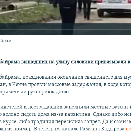
айрам
-байрама вышедших на улицу силовики привязывали к
-байрама, празднования окончания священного для му
ан, в Чечне прошли массовые задержания, в ходе кот
применяли рукоприкладство.
идетелей и пострадавших заполнили местные ватсап-
270p
360p
 велено сидеть дома из-за карантина. Однако либо н
в курсе, либо традиция пересилила запрет. Да и сами 
1080p
дали пример. В телеграм-канале Рамзана Кадырова
п