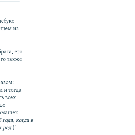
йсбуке
нцем из
брата, его
его также
разом:
и и тогда
ть всех
чье
Самашек
года, когда в
.ред.
)".