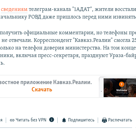
о
сведениям
телеграм-канала "1АДАТ", жители восстали
начальнику РОВД даже пришлось перед ними извинять
получить официальные комментарии, но телефоны пр
 не отвечали. Корреспондент "Кавказ.Реалии" смогла 2
только на телефон доверия министерства. На том конце
удники, включая пресс-секретаря, празднуют Ураза-бай
ь.
востное приложение Кавказ.Реалии.
Скачать
ся
Читать без VPN
Подпишитесь
Распечатать