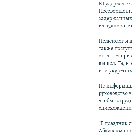
В Гудермесе 
Несовершенно
задержанных 
из аудиороли
Политолог и 
также поступ
оказался при
вышел. Та, кт
или укуренные
По информаци
руководство 
чтобы сотруд
снисхождения
"В праздник л
Абдурахманов