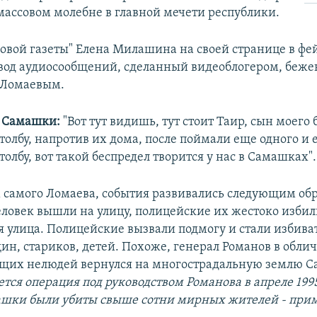
массовом молебне в главной мечети республики.
овой газеты" Елена Милашина на своей странице в фе
вод аудиосообщений, сделанный видеоблогером, беже
 Ломаевым.
а Самашки:
"Вот тут видишь, тут стоит Таир, сын моего 
толбу, напротив их дома, после поймали еще одного и 
толбу, вот такой беспредел творится у нас в Самашках".
 самого Ломаева, события развивались следующим об
еловек вышли на улицу, полицейские их жестоко избил
я улица. Полицейские вызвали подмогу и стали избива
ин, стариков, детей. Похоже, генерал Романов в обли
ящих нелюдей вернулся на многострадальную землю 
тся операция под руководством Романова в апреле 1995 
шки были убиты свыше сотни мирных жителей - прим