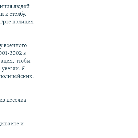
олиция людей
и к столбу,
-Юрте полиция
у военного
001-2002 в
рация, чтобы
 увезли. Я
 полицейских.
из поселка
идывайте и