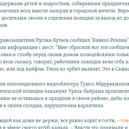
задержали детей и подростков, собиравших праздничн
летних всех вместе заперли в городской мечети. Взр
десятками свезли в отделения полиции за выход из до
ков.
правозащитник Руслан Кутаев сообщил "Кавказ.Реалии",
ала информация с мест: "Мне сбросили все эти сообще
кован к столбу перед своим домом полицейскими только
о вела съемку, говорит, работники полиции вели себя 
, или под кайфом. Глаза из орбит вылазят. Это в Сама
и оппозиционного видеоблогера Тумсо Абдурахманов
чеченской полиции накануне Ураза-байрама произвело
ники не оставались в праздник в своем районе, дабы и
 к своим соседям, нарушителям карантина.
юдей как дома не держи, все равно ходят в гости, –
гов
 в эфире своего ютуб-канала. – Власти это понимали и