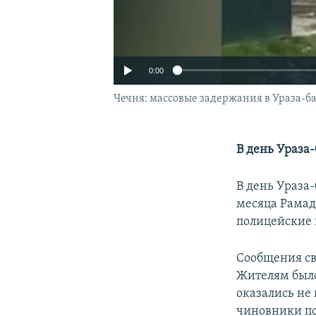
0:00
Чечня: массовые задержания в Ураза-б
В день Ураза
В день Ураза
месяца Рамад
полицейские 
Сообщения св
Auto
Жителям было
оказались не 
чиновники по