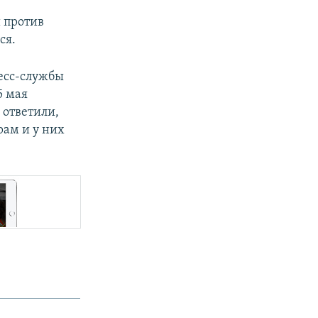
 против
ся.
есс-службы
5 мая
 ответили,
рам и у них