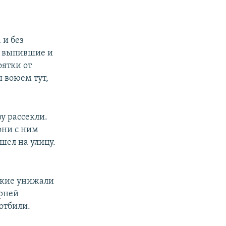
 и без
и выпившие и
оятки от
ы воюем тут,
ву рассекли.
они с ним
ышел на улицу.
ские унижали
арней
отбили.