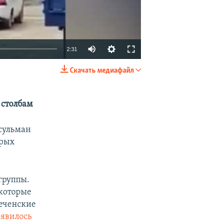
Auto
2:31
270p
Скачать медиафайл
EMBED
SHARE
360p
480p
 столбам
1080p
сульман
орых
группы.
480p
екоторые
чеченские
оявилось