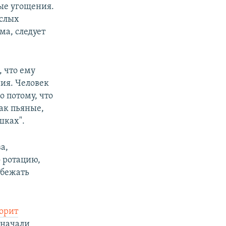
ые угощения.
ослых
ма, следует
 что ему
ния. Человек
 потому, что
как пьяные,
шках".
а,
 ротацию,
збежать
орит
 начали