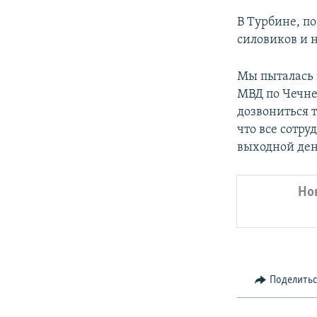
В Турбине, п
силовиков и 
Мы пыталась 
МВД по Чечне
дозвониться 
что все сотр
выходной ден
Но
Поделить