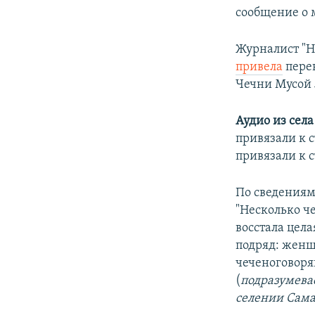
сообщение о 
Журналист "Н
привела
пере
Чечни Мусой
Аудио из сел
привязали к с
привязали к с
По сведениям
"Несколько ч
восстала цела
подряд: женщ
чеченоговор
(
подразумевае
селении Сама