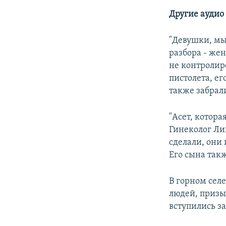
Другие аудио
"Девушки, мы
разбора - же
не контролир
пистолета, ег
также забрал
"Асет, котора
Гинеколог Лип
сделали, они 
Его сына так
В горном сел
людей, призы
вступились з