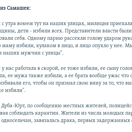
 из Самашек:
 с утра воюем тут на наших улицах, милиция приехала
нщины, дети - избили всех. Представители власти был
овали себя. Одному парню рассекли голову ударом рук
о маму избили, кулаком в лицо, и лицо опухло у нее. М
и наших мужчин с улицы".
я у нас работала в скорой, ее тоже избили, ее сыну голо
а, ее мужа также избили, а ее брата вообще ужас что 
избивали его, чтобы он признал свою вину за то, что в
же избили".
е Дуба-Юрт, по сообщению местных жителей, полицей
вая соблюдать карантин. Жители из числа молодых п
а односельчан, завязалась драка, первых задержанных 