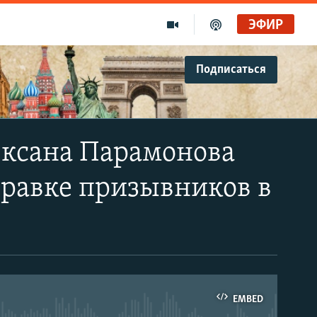
ЭФИР
Подписаться
 Оксана Парамонова
тправке призывников в
EMBED