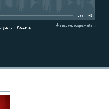
able
7:56
Скачать медиафайл
лужбу в России.
EMBED