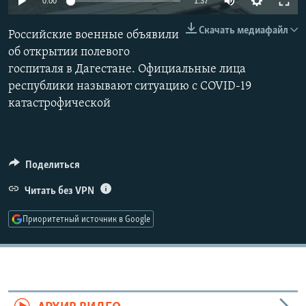
0:00
1:37
РАСПИСАНИЕ ВЕЩАНИЯ
270p
Скачать медиафайл
Российские военные объявили
ПОДПИШИТЕСЬ НА РАССЫЛКУ
360p
об открытии полевого
госпиталя в Дагестане. Официальные лица
480p
СОЦИАЛЬНЫЕ СЕТИ
Auto
270p
360p
480p
республики называют ситуацию с COVID-19
1080p
катастрофической
1080p
Поделиться
Все сайты РСЕ/РС
Читать без VPN
Приоритетный источник в Google