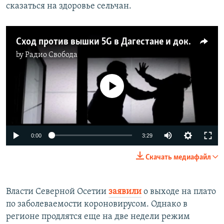
сказаться на здоровье сельчан.
Сход против вышки 5G в Дагестане и доклад об "убийствах чести"
by
Радио Свобода
No media source currently available
Auto
0:00
3:29
270p
Скачать медиафайл
360p
Auto
270p
360p
480p
480p
Власти Северной Осетии
заявили
о выходе на плато
по заболеваемости короновирусом. Однако в
1080p
1080p
регионе продлятся еще на две недели режим