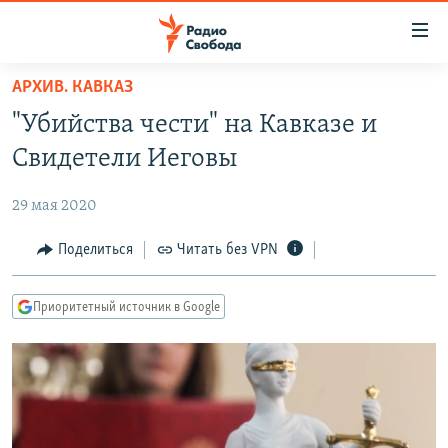
Ссылки
для
упрощенного
АРХИВ. КАВКАЗ
ПРОГРАММЫ
доступа
"Убийства чести" на Кавказе и
ПОДКАСТЫ
Вернуться
Свидетели Иеговы
к
АВТОРСКИЕ ПРОЕКТЫ
основному
29 мая 2020
ЦИТАТЫ СВОБОДЫ
содержанию
Вернутся
МНЕНИЯ
Поделиться
Читать без VPN
к
КУЛЬТУРА
главной
Приоритетный источник в Google
навигации
IDEL.РЕАЛИИ
Вернутся
КАВКАЗ.РЕАЛИИ
к
СЕВЕР.РЕАЛИИ
поиску
СИБИРЬ.РЕАЛИИ