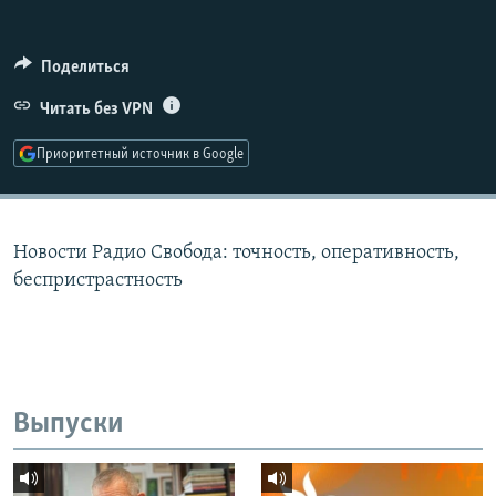
РАСПИСАНИЕ ВЕЩАНИЯ
ПОДПИШИТЕСЬ НА РАССЫЛКУ
Поделиться
Читать без VPN
СОЦИАЛЬНЫЕ СЕТИ
Приоритетный источник в Google
Новости Радио Свобода: точность, оперативность,
Все сайты РСЕ/РС
беспристрастность
Выпуски