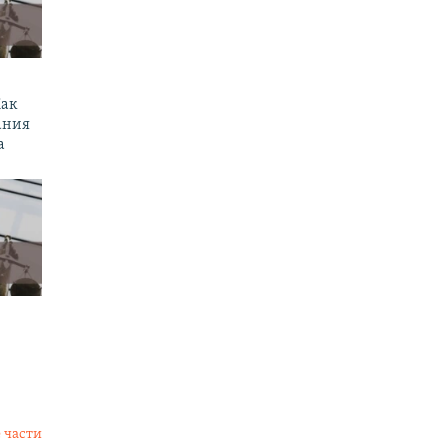
Как
ания
а
 части