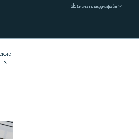
Скачать медиафайл
EMBED
ские
ть,