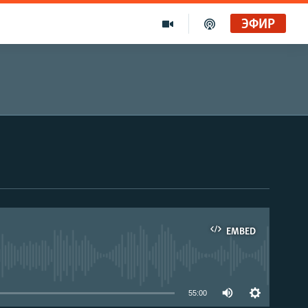
ЭФИР
EMBED
able
55:00