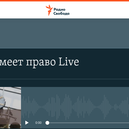
меет право Live
No media source currently avail
0:00