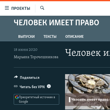
Ссылки
ПРОЕКТЫ
для
Искать
упрощенного
ЧЕЛОВЕК ИМЕЕТ ПРАВО
ПРОГРАММЫ
доступа
ПОДКАСТЫ
Вернуться
ВЫПУСКИ
ТЕКСТЫ
ОПИСАНИЕ
АВТОРСКИЕ ПРОЕКТЫ
к
основному
ЦИТАТЫ СВОБОДЫ
18 июня 2020
Человек и
содержанию
Марьяна Торочешникова
МНЕНИЯ
Вернутся
КУЛЬТУРА
к
главной
IDEL.РЕАЛИИ
Поделиться
навигации
КАВКАЗ.РЕАЛИИ
Вернутся
Читать без VPN
к
СЕВЕР.РЕАЛИИ
поиску
Приоритетный источник в
СИБИРЬ.РЕАЛИИ
Google