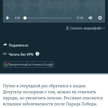
РАСПИСАНИЕ ВЕЩАНИЯ
No media source currently available
ПОДПИШИТЕСЬ НА РАССЫЛКУ
0:00
27:30
СОЦИАЛЬНЫЕ СЕТИ
Скачать медиафайл
Поделиться
Читать без VPN
Все сайты РСЕ/РС
Приоритетный источник в Google
Путин в очередной раз обратился к нации.
Депутаты поспорили о том, можно ли отменить
парады, но увеличить пенсии. Россияне опасаются
вспышки заболеваемости после Парада Победы.