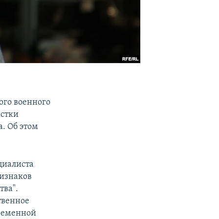
ого военного
истки
. Об этом
циалиста
ризнаков
тва".
твенное
ременной