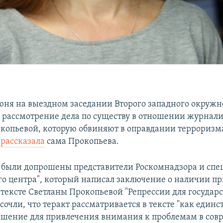
июня на выездном заседании Второго западного окружн
ь рассмотрение дела по существу в отношении журнал
копьевой, которую обвиняют в оправдании терроризма
и
рассказала
сама Прокопьева.
 были допрошены представители Роскомнадзора и спе
го центра", который написал заключение о наличии п
тексте Светланы Прокопьевой "Репрессии для государс
очли, что теракт рассматривается в тексте "как единс
шение для привлечения внимания к проблемам в сов