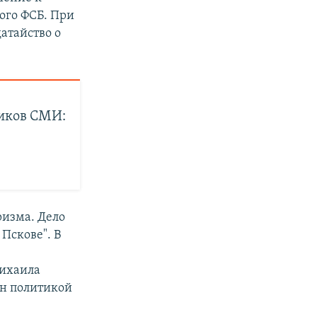
ого ФСБ. При
датайство о
иков СМИ:
"
ризма. Дело
Пскове". В
Михаила
ан политикой