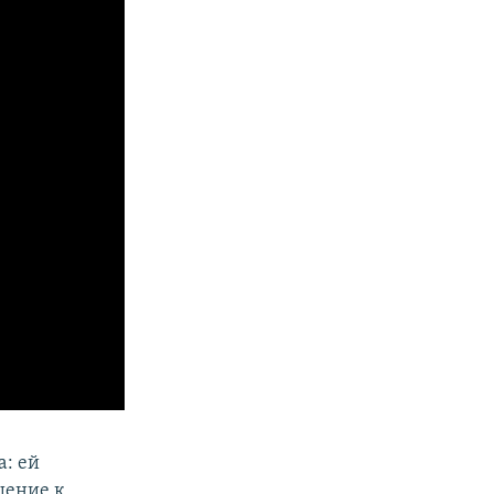
а: ей
шение к