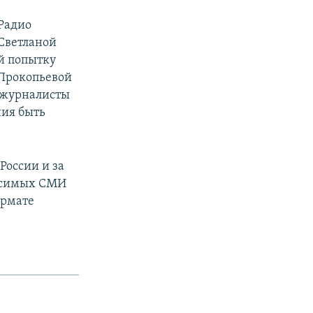
 Радио
 Светланой
ой попытку
 Прокопьевой
е журналисты
ния быть
России и за
висимых СМИ
ормате