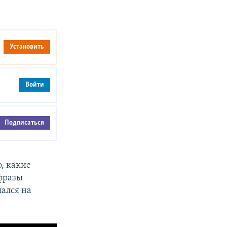
Установить
Войти
Подписаться
, какие
 фразы
лался на