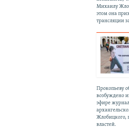
Михаилу Жлоб
этом она приз
трансляции за
Прокопьеву о
возбуждено и
эфире журнал
архангельско
Жлобицкого, 
властей.