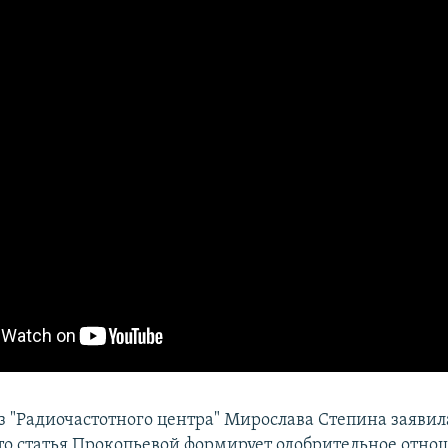
з "Радиочастотного центра" Мирослава Степина заявил
что статья Прокопьевой формирует одобрительное отно