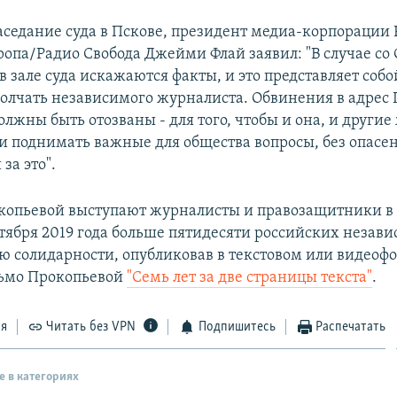
заседание суда в Пскове, президент медиа-корпорации
ропа/Радио Свобода Джейми Флай заявил: "В случае со
 зале суда искажаются факты, и это представляет соб
молчать независимого журналиста. Обвинения в адрес
олжны быть отозваны - для того, чтобы и она, и други
ли поднимать важные для общества вопросы, без опасе
за это".
копьевой выступают журналисты и правозащитники в 
ктября 2019 года больше пятидесяти российских неза
ю солидарности, опубликовав в текстовом или видеоф
сьмо Прокопьевой
"Семь лет за две страницы текста"
.
ся
Читать без VPN
Подпишитесь
Распечатать
е в категориях