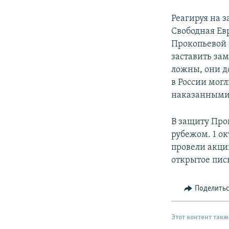
Реагируя на 
Свободная Ев
Прокопьевой в
заставить за
ложны, они д
в России мог
наказанными 
В защиту Про
рубежом. 1 о
провели акци
открытое пи
Поделить
Этот контент такж