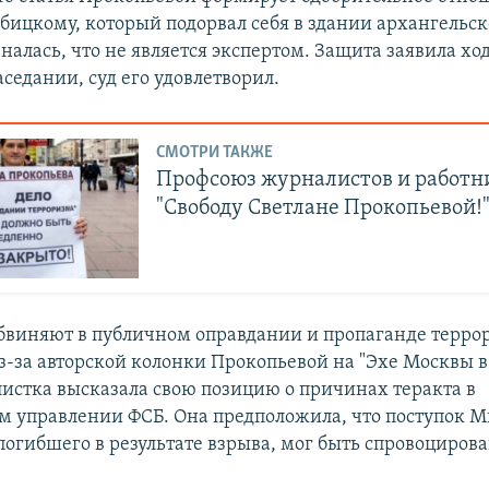
ицкому, который подорвал себя в здании архангельск
налась, что не является экспертом. Защита заявила хо
седании, суд его удовлетворил.
СМОТРИ ТАКЖЕ
Профсоюз журналистов и работн
"Свободу Светлане Прокопьевой!
бвиняют в публичном оправдании и пропаганде терро
з-за авторской колонки Прокопьевой на "Эхе Москвы в 
истка высказала свою позицию о причинах теракта в
м управлении ФСБ. Она предположила, что поступок 
погибшего в результате взрыва, мог быть спровоциров