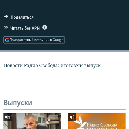
РАСПИСАНИЕ ВЕЩАНИЯ
ПОДПИШИТЕСЬ НА РАССЫЛКУ
Поделиться
Читать без VPN
СОЦИАЛЬНЫЕ СЕТИ
Приоритетный источник в Google
Новости Радио Свобода: итоговый выпуск
Все сайты РСЕ/РС
Выпуски