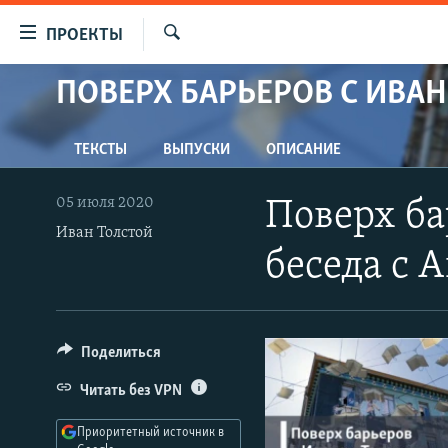
Ссылки
ПРОЕКТЫ
для
Искать
упрощенного
ПОВЕРХ БАРЬЕРОВ С ИВА
ПРОГРАММЫ
доступа
ПОДКАСТЫ
Вернуться
ТЕКСТЫ
ВЫПУСКИ
ОПИСАНИЕ
АВТОРСКИЕ ПРОЕКТЫ
к
основному
ЦИТАТЫ СВОБОДЫ
05 июля 2020
Поверх бар
содержанию
МНЕНИЯ
Иван Толстой
Вернутся
беседа с 
КУЛЬТУРА
к
главной
IDEL.РЕАЛИИ
навигации
КАВКАЗ.РЕАЛИИ
Вернутся
Поделиться
к
СЕВЕР.РЕАЛИИ
Читать без VPN
поиску
СИБИРЬ.РЕАЛИИ
Приоритетный источник в