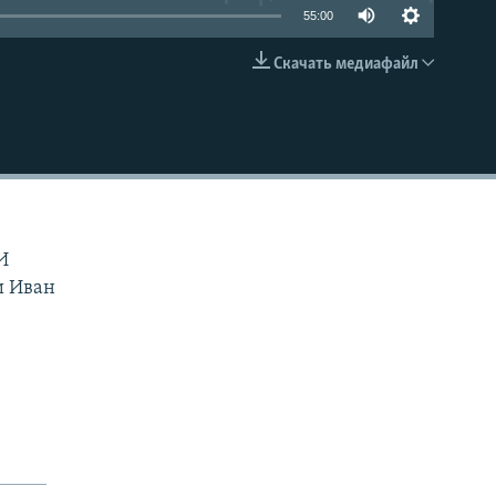
55:00
Скачать медиафайл
EMBED
И
и Иван