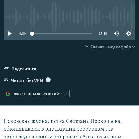
РАСПИСАНИЕ ВЕЩАНИЯ
ПОДПИШИТЕСЬ НА РАССЫЛКУ
No media source currently available
СОЦИАЛЬНЫЕ СЕТИ
0:00
27:30
Скачать медиафайл
Поделиться
Все сайты РСЕ/РС
Читать без VPN
Приоритетный источник в Google
Псковская журналистка Светлана Прокопьева,
обвинявшаяся в оправдании терроризма за
авторскую колонку о теракте в Архангельском