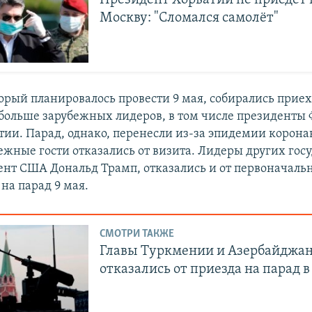
Президент Хорватии не приедет 
Москву: "Сломался самолёт"
торый планировалось провести 9 мая, собирались приех
больше зарубежных лидеров, в том числе президенты
тии. Парад, однако, перенесли из-за эпидемии коронав
жные гости отказались от визита. Лидеры других госу
ент США Дональд Трамп, отказались и от первоначаль
на парад 9 мая.
СМОТРИ ТАКЖЕ
Главы Туркмении и Азербайджа
отказались от приезда на парад 