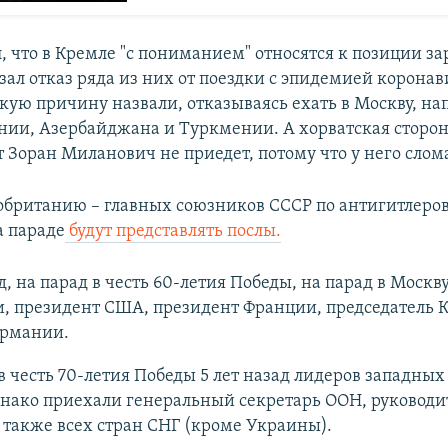
л, что в Кремле "с пониманием" относятся к позиции 
зал отказ ряда из них от поездки с эпидемией корона
кую причину назвали, отказываясь ехать в Москву, на
ии, Азербайджана и Туркмении. А хорватская сторон
 Зоран Миланович не приедет, потому что у него слом
британию – главных союзников СССР по антигитлеро
а параде
будут представлять послы.
ад, на парад в честь 60-летия Победы, на парад в Москв
и, президент США, президент Франции, председатель 
ермании.
в честь 70-летия Победы 5 лет назад лидеров западных
днако приехали генеральный секретарь ООН, руководи
 также всех стран СНГ (кроме Украины).