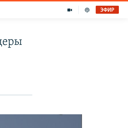
ЭФИР
деры