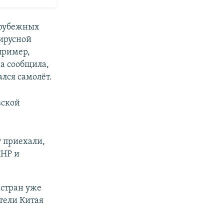
зарубежных
вирусной
пример,
а сообщила,
ался самолёт.
вской
у приехали,
КНР и
 стран уже
тели Китая