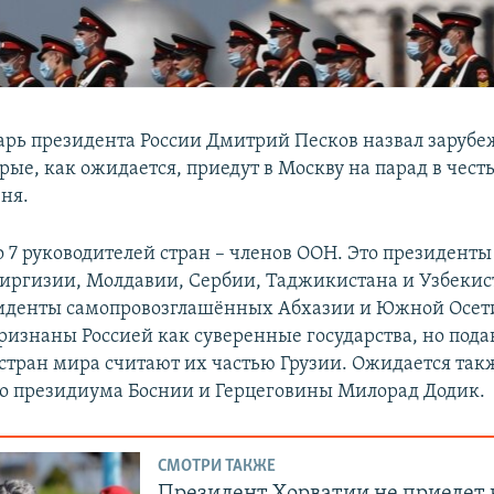
арь президента России Дмитрий Песков назвал заруб
рые, как ожидается, приедут в Москву на парад в честь
ня.
о 7 руководителей стран – членов ООН. Это президенты
Киргизии, Молдавии, Сербии, Таджикистана и Узбекис
иденты самопровозглашённых Абхазии и Южной Осети
ризнаны Россией как суверенные государства, но под
стран мира считают их частью Грузии. Ожидается так
о президиума Боснии и Герцеговины Милорад Додик.
СМОТРИ ТАКЖЕ