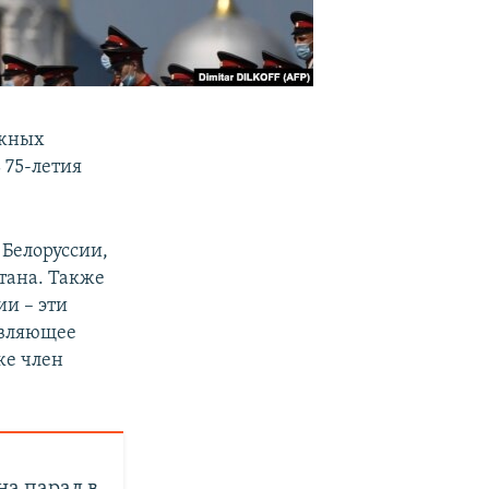
ежных
 75-летия
 Белоруссии,
тана. Также
и – эти
авляющее
же член