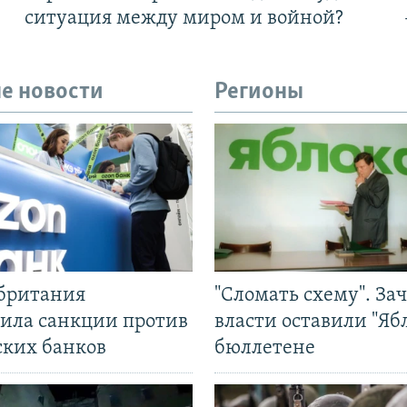
ситуация между миром и войной?
е новости
Регионы
британия
"Сломать схему". За
ила санкции против
власти оставили "Ябл
ских банков
бюллетене