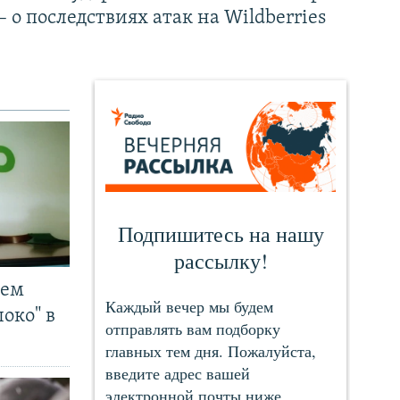
– о последствиях атак на Wildberries
чем
око" в