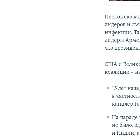
Песков сказа
лидеров и свя
инфекции. Та
лидеры Армен
что президент
США и Велико
коалиции – н
15 лет наз
в частност
канцлер Г
На параде 
не было, о
и Индии, а