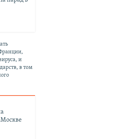
на парад в
ать
 Франции,
ируса, и
дарств, в том
ного
на
в Москве