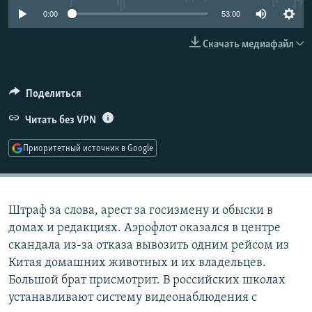
РАСПИСАНИЕ ВЕЩАНИЯ
0:00
53:00
ПОДПИШИТЕСЬ НА РАССЫЛКУ
Скачать медиафайл
СОЦИАЛЬНЫЕ СЕТИ
Поделиться
Читать без VPN
Приоритетный источник в Google
Все сайты РСЕ/РС
Штраф за слова, арест за госизмену и обыски в
домах и редакциях. Аэрофлот оказался в центре
скандала из-за отказа вывозить одним рейсом из
Китая домашних животных и их владельцев.
Большой брат присмотрит. В российских школах
устанавливают систему видеонаблюдения с