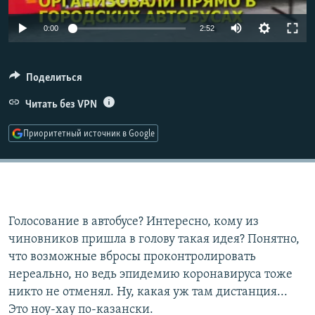
РАСПИСАНИЕ ВЕЩАНИЯ
Auto
0:00
2:52
ПОДПИШИТЕСЬ НА РАССЫЛКУ
240p
360p
СОЦИАЛЬНЫЕ СЕТИ
Поделиться
480p
Читать без VPN
Auto
240p
360p
480p
720p
Приоритетный источник в Google
720p
1080p
1080p
Все сайты РСЕ/РС
Голосование в автобусе? Интересно, кому из
чиновников пришла в голову такая идея? Понятно,
что возможные вбросы проконтролировать
нереально, но ведь эпидемию коронавируса тоже
никто не отменял. Ну, какая уж там дистанция...
Это ноу-хау по-казански.