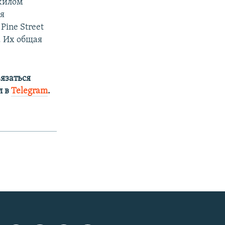
 жилом
я
ine Street
. Их общая
язаться
л в
Telegram
.