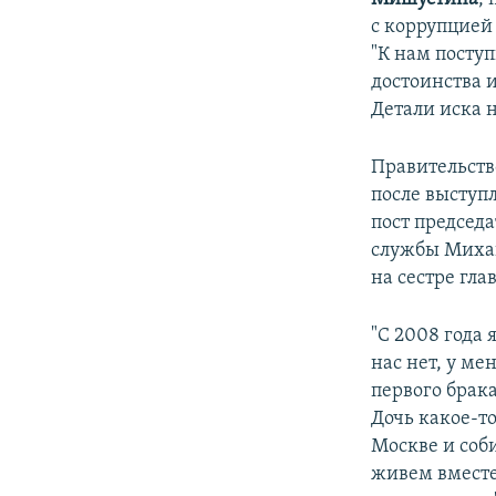
с коррупцие
"К нам поступ
достоинства и
Детали иска 
Правительств
после выступ
пост председ
службы Миха
на сестре гла
"С 2008 года 
нас нет, у ме
первого брака
Дочь какое-т
Москве и соби
живем вместе