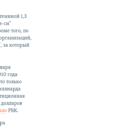
тениной 1,3
и-си"
оме того, по
 организаций,
, за который
нваря
10 года
что только
иллиарда
стиционная
 долларов
ало
РБК.
ра