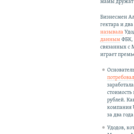
мамы дружат"
Бизнесмен Ал
гектара и два
называла
Удод
данным
ФБК, 
связанных с 
играет премь
Основатель
потребова
заработала
стоимость
рублей. К
компания 
за два год
Удодов, ко