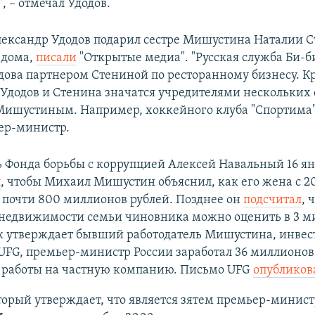
, – отмечал Удодов.
ександр Удодов подарил сестре Мишустина Наталии С
 дома,
писали
"Открытые медиа". "Русская служба Би-б
ова партнером Стениной по ресторанному бизнесу. Кр
Удодов и Стенина значатся учредителями нескольких
Мишустиным. Например, хоккейного клуба "Спортима"
ер-министр.
 Фонда борьбы с коррупцией Алексей Навальный 16 я
л
, чтобы Михаил Мишустин объяснил, как его жена с 20
 почти 800 миллионов рублей. Позднее он
подсчитал
, 
 недвижимости семьи чиновника можно оценить в 3 м
ак утверждает бывший работодатель Мишустина, инве
UFG, премьер-министр России заработал 36 миллионов
а работы на частную компанию. Письмо UFG
опубликов
торый утверждает, что является зятем премьер-минист