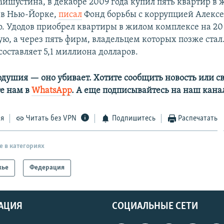
шустина, в декабре 2009 года купил пять квартир в
 в Нью-Йорке,
писал
Фонд борьбы с коррупцией Алексе
. Удодов приобрел квартиры в жилом комплексе на 20 P
ю, а через пять фирм, владельцем которых позже стал
составляет 5,1 миллиона долларов.
одушия — оно убивает. Хотите сообщить новость или св
е нам в
WhatsApp
. А еще подписывайтесь на наш кана
ся
Читать без VPN
Подпишитесь
Распечатать
е в категориях
жье
Федерация
АЦИЯ
СОЦИАЛЬНЫЕ СЕТИ