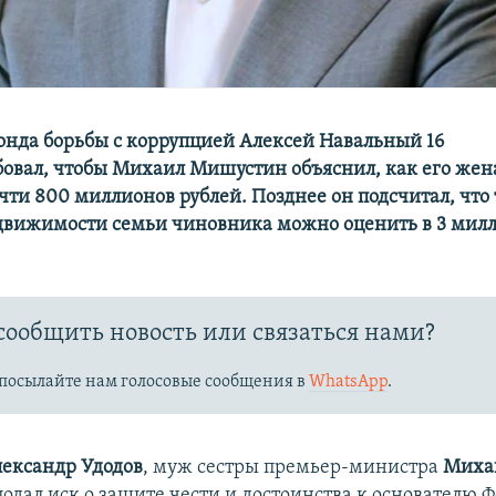
онда борьбы с коррупцией Алексей Навальный 16
бовал, чтобы Михаил Мишустин объяснил, как его жена
чти 800 миллионов рублей. Позднее он подсчитал, что
движимости семьи чиновника можно оценить в 3 мил
сообщить новость или связаться нами?
посылайте нам голосовые сообщения в
WhatsApp
.
ександр Удодов
, муж сестры премьер-министра
Миха
 подал иск о защите чести и достоинства к основателю 