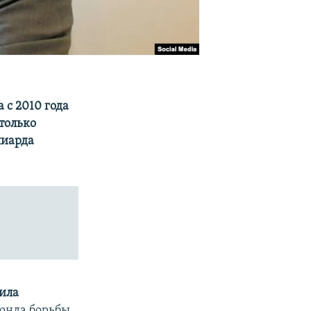
 с 2010 года
 только
лиарда
ила
Фонда борьбы