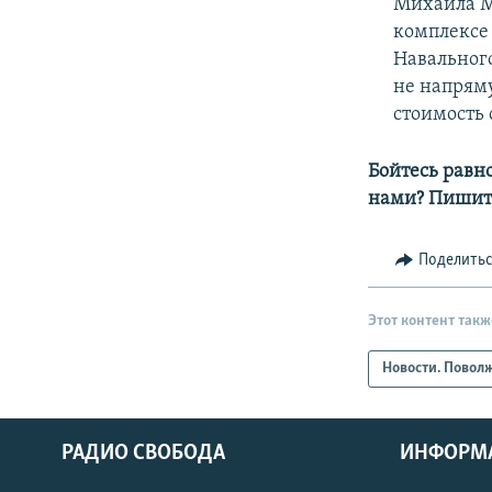
Михаила Ми
комплексе
Навального
не напряму
стоимость 
Бойтесь равн
нами? Пишит
Поделить
Этот контент такж
Новости. Повол
РАДИО СВОБОДА
ИНФОРМ