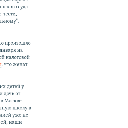
нского суда:
 чести,
льному".
Это произошло
января на
ой налоговой
л
, что женат
их детей у
и дочь от
 в Москве.
ычную школу в
алией уже не
ьей, наши