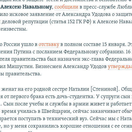
й
Алексею Навальному
,
сообщили
в пресс-службе Любли
ило исковое заявление от Александра Удодова о защите
 деловой репутации (статья 152 ГК РФ) к Алексею Нава
неизвестны.
о России ушло в
отставку
в полном составе 15 января. 
ления Путина с посланием Федеральному собранию. 16 
ателя правительства был назначен экс-глава Федеральн
ил Мишустин. Бизнесмен Александр Удодов
утвержда
вы правительства.
я женат на его родной сестре Наталии [Стениной]. Общ
ня от первого брака есть дочь-студентка. У супруги сын 
. Сын после учебы и службы в армии живет и работает
о время училась в Швейцарии, сейчас заканчивает об
рается поступать в технический вуз. Сейчас мы с Нат
, но у меня сохранились хорошие отношения с ее сем