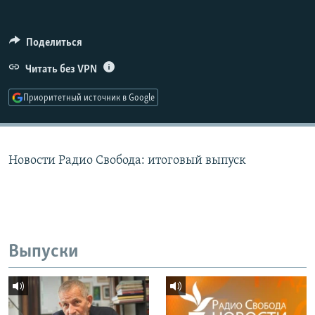
РАСПИСАНИЕ ВЕЩАНИЯ
ПОДПИШИТЕСЬ НА РАССЫЛКУ
Поделиться
Читать без VPN
СОЦИАЛЬНЫЕ СЕТИ
Приоритетный источник в Google
Новости Радио Свобода: итоговый выпуск
Все сайты РСЕ/РС
Выпуски