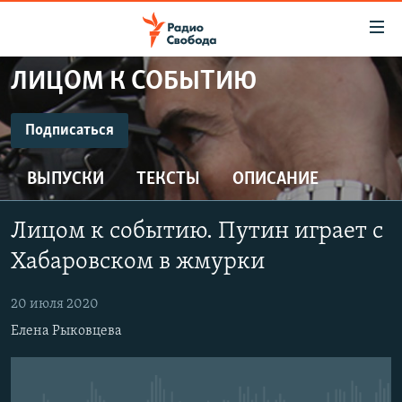
Ссылки
для
упрощенного
ЛИЦОМ К СОБЫТИЮ
ПРОГРАММЫ
доступа
ПОДКАСТЫ
Подписаться
Вернуться
к
ПОДПИСАТЬСЯ
АВТОРСКИЕ ПРОЕКТЫ
основному
ВЫПУСКИ
ТЕКСТЫ
ОПИСАНИЕ
ЦИТАТЫ СВОБОДЫ
содержанию
CastBox
Вернутся
МНЕНИЯ
Лицом к событию. Путин играет с
к
КУЛЬТУРА
Хабаровском в жмурки
главной
Подписаться
навигации
IDEL.РЕАЛИИ
20 июля 2020
Вернутся
КАВКАЗ.РЕАЛИИ
Елена Рыковцева
к
СЕВЕР.РЕАЛИИ
поиску
СИБИРЬ.РЕАЛИИ