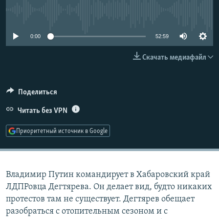
РАСПИСАНИЕ ВЕЩАНИЯ
No media source currently available
ПОДПИШИТЕСЬ НА РАССЫЛКУ
0:00
52:59
СОЦИАЛЬНЫЕ СЕТИ
Скачать медиафайл
Поделиться
Читать без VPN
Все сайты РСЕ/РС
Приоритетный источник в Google
Владимир Путин командирует в Хабаровский край
ЛДПРовца Дегтярева. Он делает вид, будто никаких
протестов там не существует. Дегтярев обещает
разобраться с отопительным сезоном и с