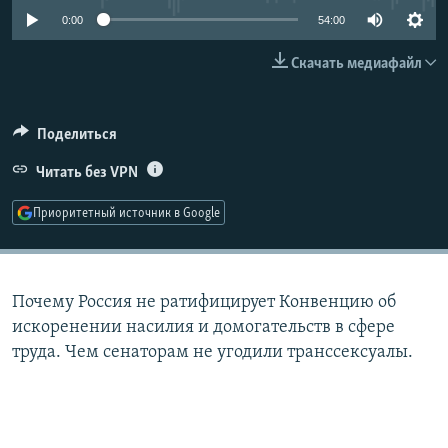
РАСПИСАНИЕ ВЕЩАНИЯ
0:00
54:00
ПОДПИШИТЕСЬ НА РАССЫЛКУ
Скачать медиафайл
СОЦИАЛЬНЫЕ СЕТИ
Поделиться
Читать без VPN
Приоритетный источник в Google
Все сайты РСЕ/РС
Почему Россия не ратифицирует Конвенцию об
искоренении насилия и домогательств в сфере
труда. Чем сенаторам не угодили транссексуалы.