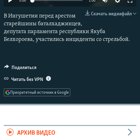
0:00
1:00
РАСПИСАНИЕ ВЕЩАНИЯ
240p
Скачать медиафайл
В Ингушетии перед арестом
ПОДПИШИТЕСЬ НА РАССЫЛКУ
360p
старейшины баталхаджинцев,
депутата парламента республики Якуба
480p
СОЦИАЛЬНЫЕ СЕТИ
Auto
240p
360p
480p
Белхороева, участились инциденты со стрельбой.
720p
720p
1080p
1080p
Поделиться
Все сайты РСЕ/РС
Читать без VPN
Приоритетный источник в Google
АРХИВ ВИДЕО