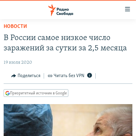
Ссылки
для
упрощенного
НОВОСТИ
ПРОГРАММЫ
доступа
В России самое низкое число
ПОДКАСТЫ
Вернуться
заражений за сутки за 2,5 месяца
к
АВТОРСКИЕ ПРОЕКТЫ
основному
19 июля 2020
ЦИТАТЫ СВОБОДЫ
содержанию
Вернутся
МНЕНИЯ
Поделиться
Читать без VPN
к
КУЛЬТУРА
главной
Приоритетный источник в Google
навигации
IDEL.РЕАЛИИ
Вернутся
КАВКАЗ.РЕАЛИИ
к
СЕВЕР.РЕАЛИИ
поиску
СИБИРЬ.РЕАЛИИ