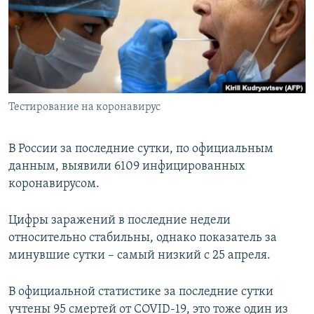
РАСПИСАНИЕ ВЕЩАНИЯ
ПОДПИШИТЕСЬ НА РАССЫЛКУ
СОЦИАЛЬНЫЕ СЕТИ
Тестирование на коронавирус
В России за последние сутки, по официальным
данным, выявили 6109 инфицированных
Все сайты РСЕ/РС
коронавирусом.
Цифры заражений в последние недели
относительно стабильны, однако показатель за
минувшие сутки – самый низкий с 25 апреля.
В официальной статистике за последние сутки
учтены 95 смертей от COVID-19, это тоже один из