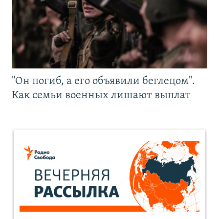
"Он погиб, а его объявили беглецом".
Как семьи военных лишают выплат