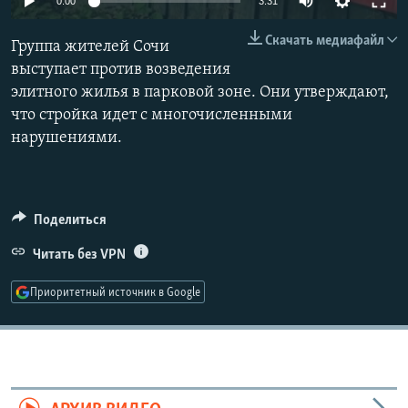
0:00
3:31
РАСПИСАНИЕ ВЕЩАНИЯ
240p
Скачать медиафайл
Группа жителей Сочи
ПОДПИШИТЕСЬ НА РАССЫЛКУ
360p
выступает против возведения
элитного жилья в парковой зоне. Они утверждают,
480p
СОЦИАЛЬНЫЕ СЕТИ
Auto
240p
360p
480p
что стройка идет с многочисленными
720p
нарушениями.
720p
1080p
1080p
Поделиться
Все сайты РСЕ/РС
Читать без VPN
Приоритетный источник в Google