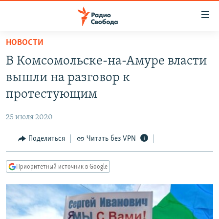
Ссылки
для
упрощенного
НОВОСТИ
ПРОГРАММЫ
доступа
В Комсомольске-на-Амуре власти
ПОДКАСТЫ
Вернуться
вышли на разговор к
к
АВТОРСКИЕ ПРОЕКТЫ
протестующим
основному
ЦИТАТЫ СВОБОДЫ
содержанию
25 июля 2020
Вернутся
МНЕНИЯ
к
Поделиться
Читать без VPN
КУЛЬТУРА
главной
навигации
IDEL.РЕАЛИИ
Приоритетный источник в Google
Вернутся
КАВКАЗ.РЕАЛИИ
к
СЕВЕР.РЕАЛИИ
поиску
СИБИРЬ.РЕАЛИИ