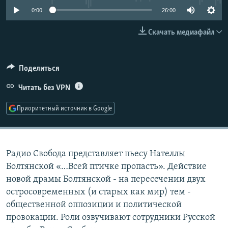
РАСПИСАНИЕ ВЕЩАНИЯ
0:00
26:00
ПОДПИШИТЕСЬ НА РАССЫЛКУ
Скачать медиафайл
СОЦИАЛЬНЫЕ СЕТИ
Поделиться
Читать без VPN
Приоритетный источник в Google
Все сайты РСЕ/РС
Радио Свобода представляет пьесу Нателлы
Болтянской «…Всей птичке пропасть». Действие
новой драмы Болтянской - на пересечении двух
остросовременных (и старых как мир) тем -
общественной оппозиции и политической
провокации. Роли озвучивают сотрудники Русской