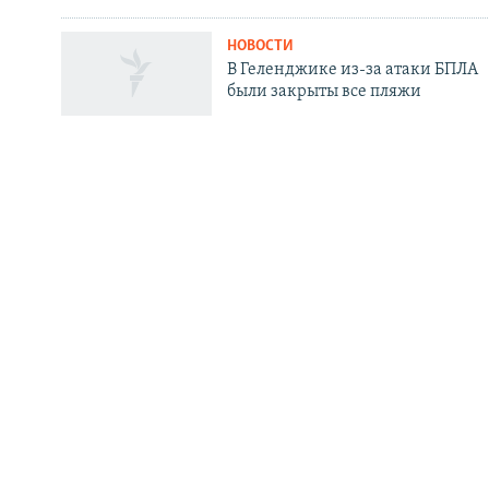
НОВОСТИ
В Геленджике из-за атаки БПЛА
Все сайты РСЕ/РС
были закрыты все пляжи
НОВОСТИ
"Россия-24" обратилась к СКР из-
за угроз в адрес создателей
"Колобка"
РАДИО СВОБОДА
ИНФОРМ
Мобильное приложение
Как слушат
Стипендия имени Петра Вайля
Как обойти
Архив 1997-2006
Рассылка