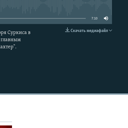
able
7:10
Скачать медиафайл
ря Суркиса в
EMBED
е главным
ахтер".