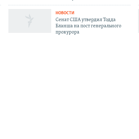
НОВОСТИ
Сенат США утвердил Тодда
Бланша на пост генерального
прокурора
НОВОСТИ
Испания ввела погранконтроль с
Италией в ответ на действия
Рима
АЦИЯ
СОЦИАЛЬНЫЕ СЕТИ
ь
 блокировку