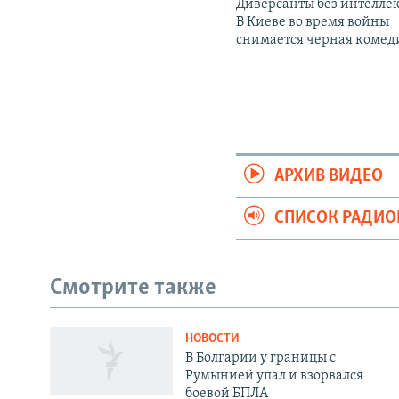
Диверсанты без интеллек
В Киеве во время войны
снимается черная комед
АРХИВ ВИДЕО
СПИСОК РАДИ
Смотрите также
НОВОСТИ
СОЦИАЛЬНЫЕ СЕТИ
В Болгарии у границы с
Румынией упал и взорвался
боевой БПЛА