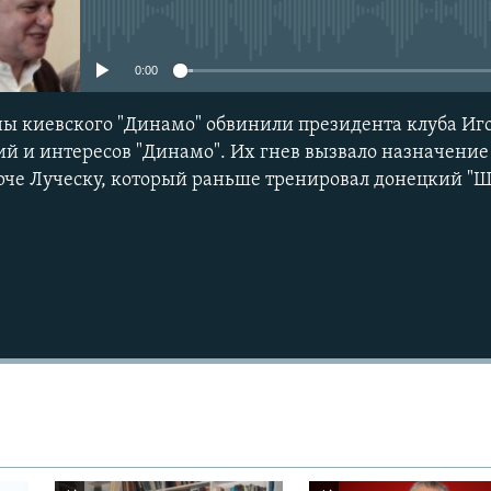
No media source currently avail
0:00
ы киевского "Динамо" обвинили президента клуба Иго
ий и интересов "Динамо". Их гнев вызвало назначени
че Луческу, который раньше тренировал донецкий "Ш