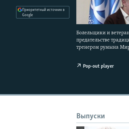
РАСПИСАНИЕ ВЕЩАНИЯ
Приоритетный источник в
ПОДПИШИТЕСЬ НА РАССЫЛКУ
Google
Болельщики и ветеран
предательстве традиц
тренером румына Мир
Pop-out player
Выпуски