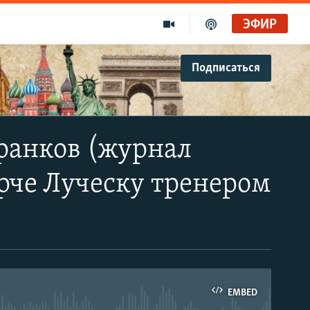
ЭФИР
Подписаться
Франков (журнал
ирче Луческу тренером
EMBED