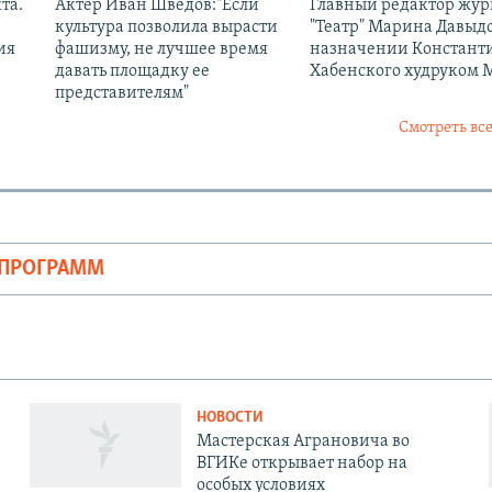
та.
Актер Иван Шведов:"Если
Главный редактор жур
культура позволила вырасти
"Театр" Марина Давыдо
ия
фашизму, не лучшее время
назначении Констант
давать площадку ее
Хабенского худруком 
представителям"
Смотреть все
ОПРОГРАММ
НОВОСТИ
Мастерская Аграновича во
ВГИКе открывает набор на
особых условиях