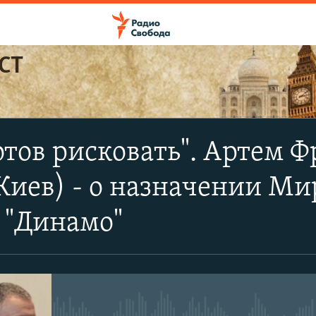
СТ
ПОДПИСАТЬСЯ
отов рисковать". Артем 
Apple Podcasts
 Киев) - о назначении М
CastBox
 "Динамо"
Подписаться