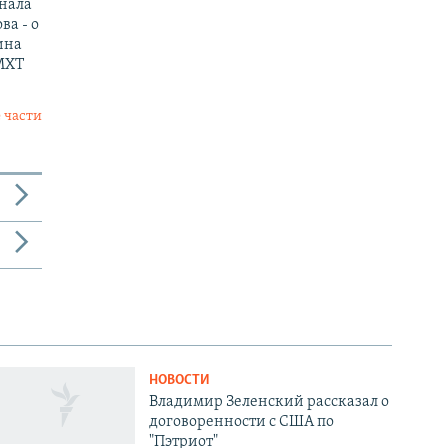
нала
ва - о
ина
МХТ
 части
НОВОСТИ
Владимир Зеленский рассказал о
договоренности с США по
"Пэтриот"