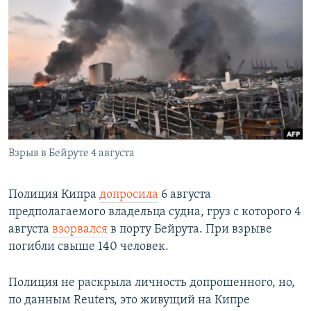
РАСПИСАНИЕ ВЕЩАНИЯ
ПОДПИШИТЕСЬ НА РАССЫЛКУ
СОЦИАЛЬНЫЕ СЕТИ
Взрыв в Бейруте 4 августа
Все сайты РСЕ/РС
Полиция Кипра
допросила
6 августа
предполагаемого владельца судна, груз с которого 4
августа
взорвался
в порту Бейрута. При взрыве
погибли свыше 140 человек.
Полиция не раскрыла личность допрошенного, но,
по данным Reuters, это живущий на Кипре