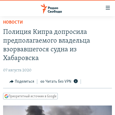
Ссылки
для
упрощенного
НОВОСТИ
ПРОГРАММЫ
доступа
Полиция Кипра допросила
ПОДКАСТЫ
Вернуться
предполагаемого владельца
к
АВТОРСКИЕ ПРОЕКТЫ
взорвавшегося судна из
основному
ЦИТАТЫ СВОБОДЫ
содержанию
Хабаровска
Вернутся
МНЕНИЯ
к
07 августа 2020
КУЛЬТУРА
главной
Поделиться
Читать без VPN
навигации
IDEL.РЕАЛИИ
Вернутся
КАВКАЗ.РЕАЛИИ
к
Приоритетный источник в Google
СЕВЕР.РЕАЛИИ
поиску
СИБИРЬ.РЕАЛИИ