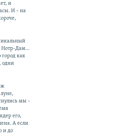
ет, и
асы. И – на
короче,
уникальный
ле Нотр-Дам…
о город как
, одни
уж
луне,
оснулись мы –
ремя
ндер его,
ена. А если
о и до