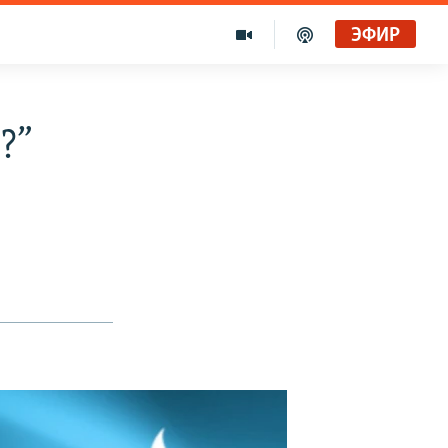
ЭФИР
?”