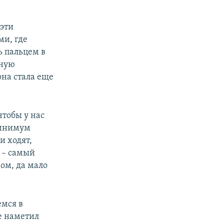
 эти
ми, где
ь пальцем в
нную
она стала еще
чтобы у нас
 минимум
и ходят,
с – самый
-ом, да мало
емся в
е наметил