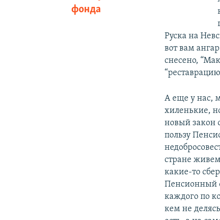
фонда
Руска на Нев
вот вам анга
снесено, “Ма
“реставрацию
А еще у нас, 
хиленькие, но
новый закон 
пользу Пенсио
недобросовес
стране живем,
какие-то сбе
Пенсионный ф
каждого по ко
кем не делясь