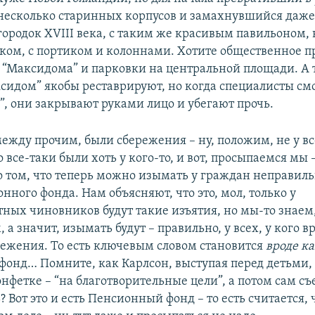
несколько старинных корпусов и замахнувшийся даж
городок XVIII века, с таким же красивым павильоном,
ском, с портиком и колоннами. Хотите общественное п
р “Максидома” и парковки на центральной площади. А т
ксидом” якобы реставрируют, но когда специалисты смо
”, они закрывают руками лицо и убегают прочь.
между прочим, были сбережения – ну, положим, не у в
 все-таки были хоть у кого-то, и вот, просыпаемся мы –
о том, что теперь можно изымать у граждан неправил
нного фонда. Нам объясняют, что это, мол, только у
тных чиновников будут такие изъятия, но мы-то знаем,
 а значит, изымать будут – правильно, у всех, у кого в
режения. То есть ключевым словом становится
вроде к
онд… Помните, как Карлсон, выступая перед детьми, 
нфетке – “на благотворительные цели”, а потом сам съе
? Вот это и есть Пенсионный фонд – то есть считается, ч