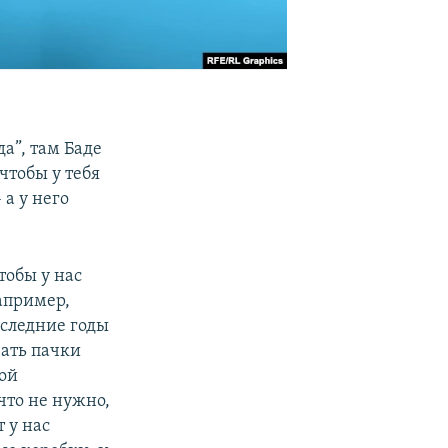
а”, там Баде
чтобы у тебя
 а у него
тобы у нас
например,
оследние годы
вать пачки
ной
что не нужно,
т у нас