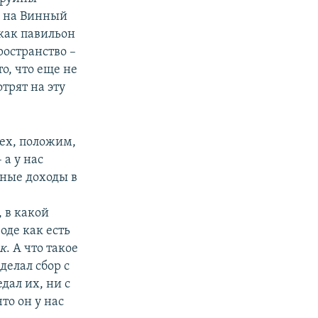
е на Винный
 как павильон
ространство –
о, что еще не
трят на эту
сех, положим,
 а у нас
ьные доходы в
 в какой
роде как есть
ак
. А что такое
делал сбор с
дал их, ни с
то он у нас