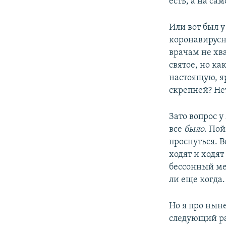
есть, а на са
Или вот был у
коронавирусн
врачам не хв
святое, но ка
настоящую, я
скрепней? Нет
Зато вопрос у
все
было
. По
проснуться. В
ходят и ходят
бессонный мес
ли еще когда.
Но я про ныне
следующий ра