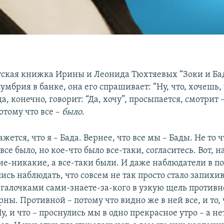
етская книжка Ирины и Леонида Тюхтяевых “Зоки и Бад
умбрия в банке, она его спрашивает: “Ну, что, хочешь, 
да, конечно, говорит: “Да, хочу”, просыпается, смотрит –
отому что все –
было
.
жется, что я – Бада. Вернее, что все мы – Бады. Не то ч
все было, но кое-что было все-таки, согласитесь. Вот, 
ие-никакие, а все-таки были. И даже наблюдатели в п
ись наблюдать, что совсем не так просто стало запихи
 галочками сами-знаете-за-кого в узкую щель против
ны. Противной – потому что видно же в ней все, и то, 
у, и что – проснулись мы в одно прекрасное утро – а не