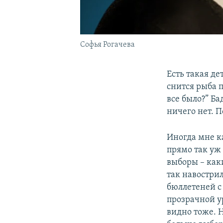
Софья Рогачева
Есть такая д
снится рыба п
все было?” Ба
ничего нет. П
Иногда мне ка
прямо так уж 
выборы – как
так навострил
бюллетеней с
прозрачной ур
видно тоже. Н