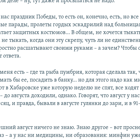
мом деле – ну, тут даже и просыпаться не надо.
 нас праздник Победы, то есть он, конечно, есть, но все
ые парады, пролеты гордых эскадрилий над больница
атает защитных костюмов… В общем, не хочется тыкат
к не тыкать, когда они эту скрепу, чуть ли не единстве
ростно расшатывают своими руками – а зачем? Чтобы 
 ответа.
 меня есть – где та рыба пумбрия, которая сделала так, 
ймать бы ее, посадить в банку… но для этого надо как
от в Хабаровске уже которую неделю не спят, все ходят 
 – до августа доходили, однако. Говорят, что август у на
яц, и правда, бывали в августе гулянки до зари, и в 91
шний август ничего не знаю. Знаю другое – вот просн
з – а у нас ни медицины, ни образования: минфин уж