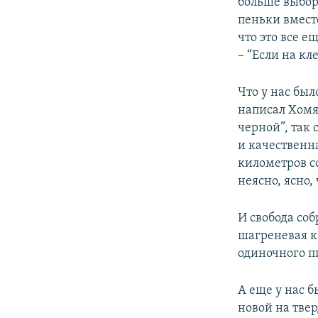
больше выбор
пеньки вместо
что это все е
– “Если на кл
Что у нас был
написал Хомя
черной”, так 
и качественн
километров со
неясно, ясно,
И свобода соб
шагреневая ко
одиночного п
А еще у нас б
новой на тве