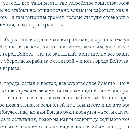
 уф, есть все-таки места, где устройство общества, мож
 но стабильно, отшлифовано веками и работает, как ч
ись – а там витрины громят, головы статуям отсекают, 
ения, а одно расстройство.
 собор в Нанте с дивными витражами, и орган в нем 
тебе, ни витражей, ни органа. И это, заметим, уже пос
е город Бейрут – ну, не западный, конечно, но все равн
 не уберегли кораблик с селитрой – и нет города Бейрута
е взрыва.
, города, запад и восток, все рукотворное бренно – но 
свыше стремление мужчины к женщине, поцелуи при 
а – это, согласитесь, казалось незыблемым. Ан нет, пр
ре новая этика, и если он ей не в том месте и не в то в
бнулся или, не дай Бог, до руки коснулся – все, на цугу
ра и репутация, позор на наши седины до седьмого кол
омнит, что он ее коснулся еще в школе, 20 лет назад – т