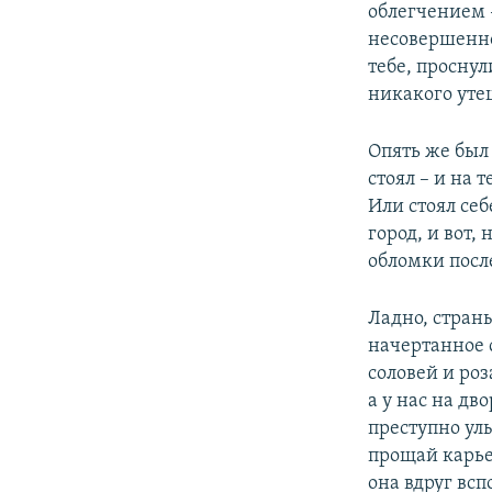
облегчением –
несовершенно,
тебе, проснул
никакого утеш
Опять же был
стоял – и на 
Или стоял себ
город, и вот,
обломки посл
Ладно, страны
начертанное 
соловей и роз
а у нас на дво
преступно улы
прощай карье
она вдруг всп