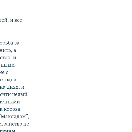
ей, и все
борьба за
нить, а
сток, и
льными
ие с
ах одна
на днях, и
почти целый,
рпичными
ак корова
 “Максидом”,
странство не
 руины