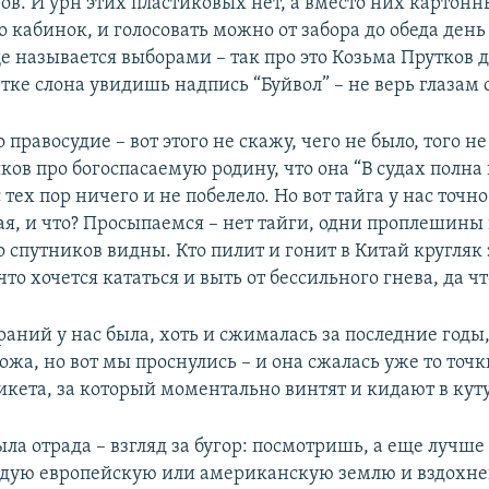
ов. И урн этих пластиковых нет, а вместо них картонн
 кабинок, и голосовать можно от забора до обеда день 
ще называется выборами – так про это Козьма Прутков 
етке слона увидишь надпись “Буйвол” – не верь глазам 
о правосудие – вот этого не скажу, чего не было, того не
ков про богоспасаемую родину, что она “В судах полна
с тех пор ничего и не побелело. Но вот тайга у нас точно
ая, и что? Просыпаемся – нет тайги, одни проплешины 
 спутников видны. Кто пилит и гонит в Китай кругляк 
 что хочется кататься и выть от бессильного гнева, да чт
раний у нас была, хоть и сжималась за последние годы
жа, но вот мы проснулись – и она сжалась уже то точк
икета, за который моментально винтят и кидают в куту
ыла отрада – взгляд за бугор: посмотришь, а еще лучш
рдую европейскую или американскую землю и вздохнеш