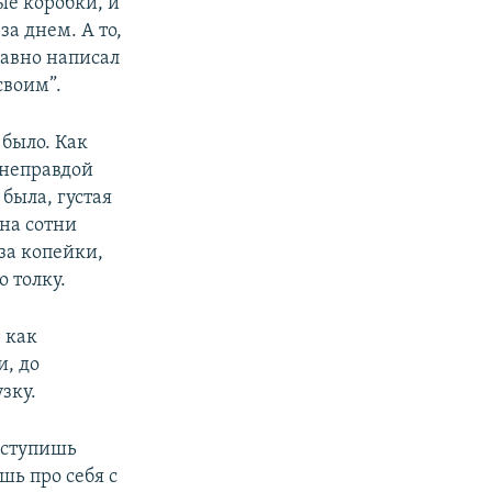
ые коробки, и
за днем. А то,
давно написал
своим”.
 было. Как
 неправдой
 была, густая
на сотни
за копейки,
о толку.
, как
и, до
зку.
е ступишь
ь про себя с