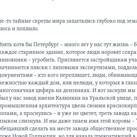
ие-то тайные скрепы мира зашатались глубоко под земл
лось и поплыло.
Взять хотя бы Петербург – много лет у нас тут жизнь – 
каждое старинное здание, которое люди норовят сохра
чиновники – угробить. Приглянется застройщикам уча
начинаются пляски с липовыми экспертизами, подде
документами – кто кого перепляшет, люди, обнимающ
нежностью каждый дом, или нелюди, у которых в глаз
многозначная цифирь на дензнаках. И вот заснули мы 
был у нас завод имени Калинина на Уральской улице, 
промышленная архитектура цвела своими красноки
розами, а проснулись – и уже не цветет, треть завода к
языком слизнула. И мы даже знаем имя этой коровы –
обещавший сделать на месте завода общественное про
хуже Новой Голландии, но для начала превративший в