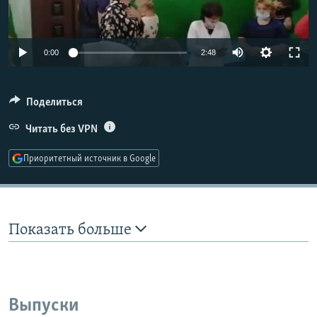
РАСПИСАНИЕ ВЕЩАНИЯ
ПОДПИШИТЕСЬ НА РАССЫЛКУ
Auto
0:00
2:48
240p
СОЦИАЛЬНЫЕ СЕТИ
360p
Поделиться
480p
Читать без VPN
Auto
240p
360p
480p
720p
Приоритетный источник в Google
720p
1080p
Все сайты РСЕ/РС
1080p
Показать больше
Выпуски