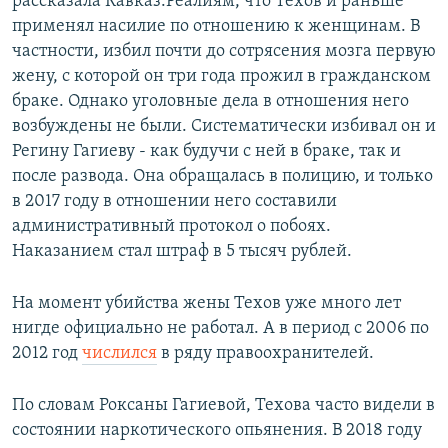
рассказала Кавказ.Реалиям, что Техов и раньше
применял насилие по отношению к женщинам. В
частности, избил почти до сотрясения мозга первую
жену, с которой он три года прожил в гражданском
браке. Однако уголовные дела в отношения него
возбуждены не были. Систематически избивал он и
Регину Гагиеву - как будучи с ней в браке, так и
после развода. Она обращалась в полицию, и только
в 2017 году в отношении него составили
административный протокол о побоях.
Наказанием стал штраф в 5 тысяч рублей.
На момент убийства жены Техов уже много лет
нигде официально не работал. А в период с 2006 по
2012 год
числился
в ряду правоохранителей.
По словам Роксаны Гагиевой, Техова часто видели в
состоянии наркотического опьянения. В 2018 году