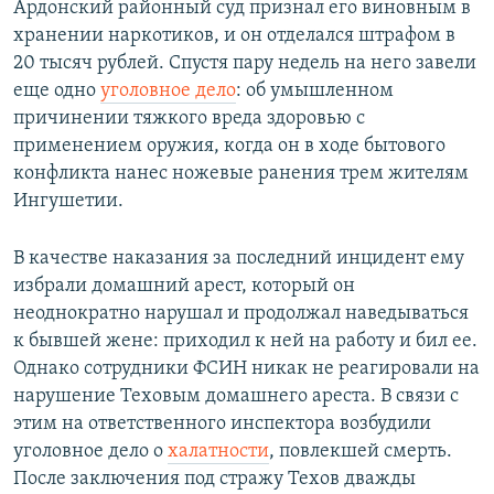
Ардонский районный суд признал его виновным в
хранении наркотиков, и он отделался штрафом в
20 тысяч рублей. Спустя пару недель на него завели
еще одно
уголовное дело
: об умышленном
причинении тяжкого вреда здоровью с
применением оружия, когда он в ходе бытового
конфликта нанес ножевые ранения трем жителям
Ингушетии.
В качестве наказания за последний инцидент ему
избрали домашний арест, который он
неоднократно нарушал и продолжал наведываться
к бывшей жене: приходил к ней на работу и бил ее.
Однако сотрудники ФСИН никак не реагировали на
нарушение Теховым домашнего ареста. В связи с
этим на ответственного инспектора возбудили
уголовное дело о
халатности
, повлекшей смерть.
После заключения под стражу Техов дважды