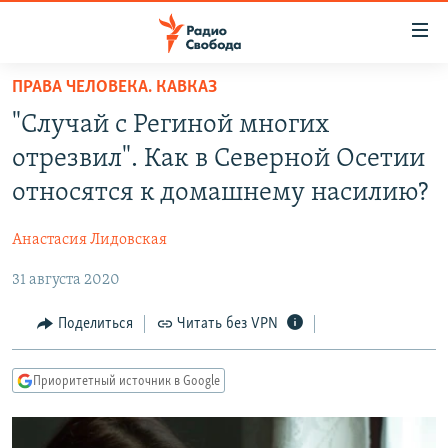
Ссылки
для
упрощенного
ПРАВА ЧЕЛОВЕКА. КАВКАЗ
ПРОГРАММЫ
доступа
"Случай с Региной многих
ПОДКАСТЫ
Вернуться
отрезвил". Как в Северной Осетии
к
АВТОРСКИЕ ПРОЕКТЫ
относятся к домашнему насилию?
основному
ЦИТАТЫ СВОБОДЫ
содержанию
Анастасия Лидовская
Вернутся
МНЕНИЯ
к
31 августа 2020
КУЛЬТУРА
главной
навигации
IDEL.РЕАЛИИ
Поделиться
Читать без VPN
Вернутся
КАВКАЗ.РЕАЛИИ
к
Приоритетный источник в Google
СЕВЕР.РЕАЛИИ
поиску
СИБИРЬ.РЕАЛИИ