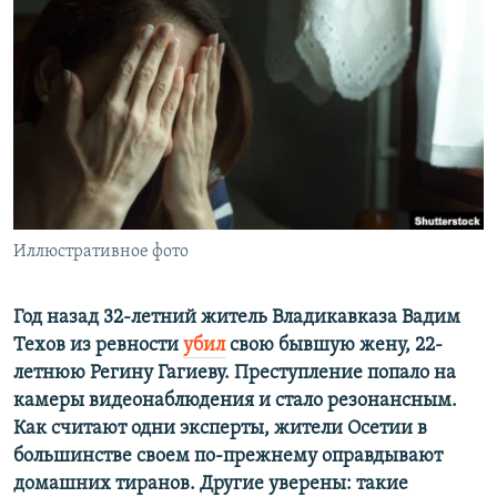
РАСПИСАНИЕ ВЕЩАНИЯ
ПОДПИШИТЕСЬ НА РАССЫЛКУ
СОЦИАЛЬНЫЕ СЕТИ
Иллюстративное фото
Все сайты РСЕ/РС
Год назад 32-летний житель Владикавказа Вадим
Техов из ревности
убил
свою бывшую жену, 22-
летнюю Регину Гагиеву. Преступление попало на
камеры видеонаблюдения и стало резонансным.
Как считают одни эксперты, жители Осетии в
большинстве своем по-прежнему оправдывают
домашних тиранов. Другие уверены: такие