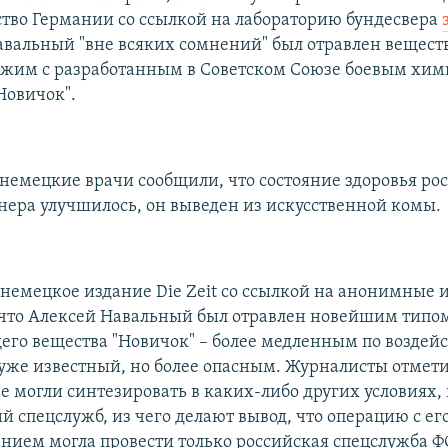
тво Германии со ссылкой на лабораторию бундесвера
вальный "вне всяких сомнений" был отравлен веществ
хожим с разработанным в Советском Союзе боевым хи
Новичок".
 немецкие врачи сообщили, что состояние здоровья ро
ера улучшилось, он выведен из искусственной комы.
 немецкое издание Die Zeit со ссылкой на анонимные 
 что Алексей Навальный был отравлен новейшим типом
го вещества "Новичок" – более медленным по воздей
уже известный, но более опасным. Журналисты отмети
е могли синтезировать в каких-либо других условиях,
й спецслужб, из чего делают вывод, что операцию с ег
нием могла провести только российская спецслужба Ф