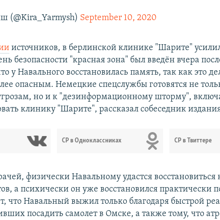
ш (@Kira_Yarmysh)
September 10, 2020
ии
источников, в берлинской клинике "Шарите" усилил
ь безопасности "красная зона" был введён вчера после
то у Навального восстановилась память, так как это де
лее опасным. Немецкие спецслужбы готовятся не толь
грозам, но и к "дезинформационному шторму", включ
вать клинику "Шарите", рассказал собеседник издания
СР в Одноклассниках
СР в Твиттере
ачей, физически Навальному удастся восстановиться
тов, а психически он уже восстановился практически п
т, что Навальный выжил только благодаря быстрой ре
вших посадить самолет в Омске, а также тому, что ат