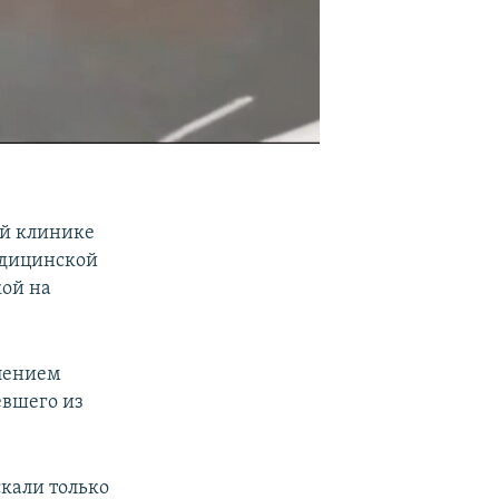
ой клинике
медицинской
кой на
лением
тевшего из
скали только