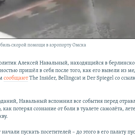
обиль скорой помощи в аэропорту Омска
олитик Алексей Навальный, находящийся в берлинск
ностью пришёл в себя после того, как его вывели из 
ом
сообщают
The Insider, Bellingcat и Der Spiegel со ссыл
даний, Навальный вспомнил все события перед отрав
о, как потерял сознание от боли в туалете самолёта, ле
кву.
начали пускать посетителей – до этого в его палату пу