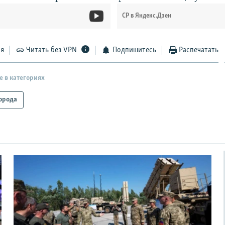
СР в Яндекс.Дзен
ся
Читать без VPN
Подпишитесь
Распечатать
е в категориях
орода