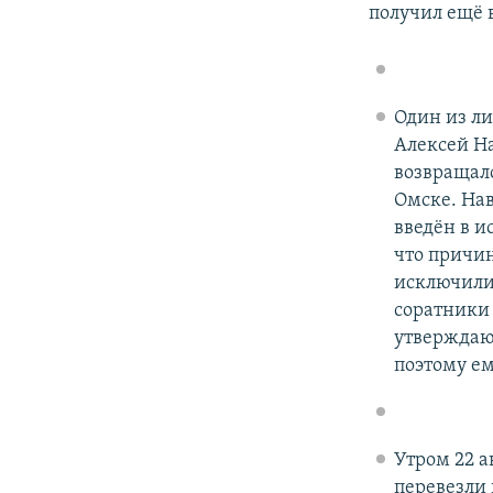
получил ещё 
Один из ли
Алексей На
возвращалс
Омске. Нав
введён в и
что причин
исключили
соратники 
утверждают
поэтому ем
Утром 22 а
перевезли 