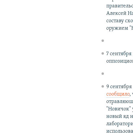
правительс
Алексей На
составу с
оружием "
7 сентября
оппозицион
9 сентября
сообщило
,
отравляюще
"Новичок" 
новый яд н
лаборатори
использова