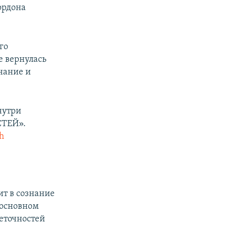
ордона
го
е вернулась
нание и
нутри
СТЕЙ».
ah
ит в сознание
 основном
неточностей