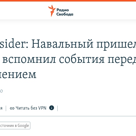
nsider: Навальный прише
и вспомнил события пере
лением
20
ся
Читать без VPN
сточник в Google