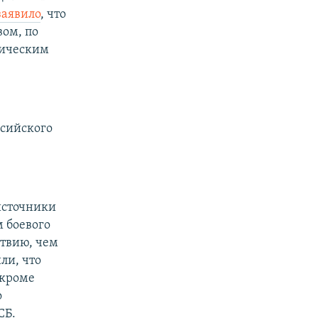
заявило
, что
ом, по
мическим
ссийского
источники
 боевого
ствию, чем
ли, что
 кроме
о
СБ.