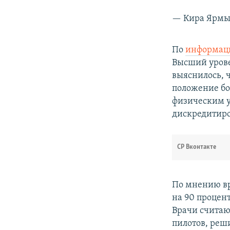
— Кира Ярмы
По
информац
Высший уровен
выяснилось, ч
положение бо
физическим у
дискредитиро
СР Вконтакте
По мнению вр
на 90 процен
Врачи считаю
пилотов, реши