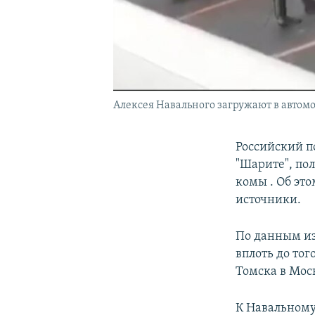
Алексея Навального загружают в автом
Российский п
"Шарите", пол
комы . Об эт
источники.
По данным из
вплоть до тог
Томска в Мос
К Навальному 