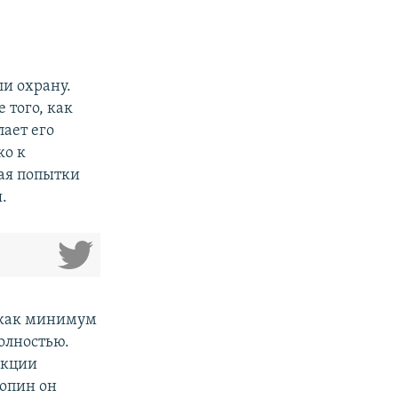
и охрану.
 того, как
лает его
ко к
ая попытки
.
 как минимум
олностью.
акции
ропин он