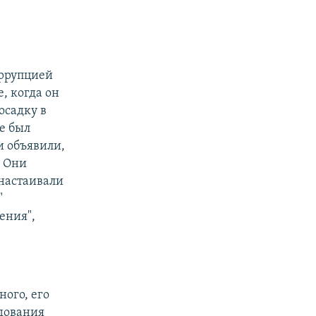
оррупцией
, когда он
осадку в
е был
и объявили,
. Они
настаивали
"
ения",
ного, его
едования