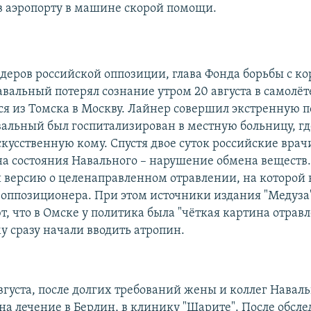
в аэропорту в машине скорой помощи.
деров российской оппозиции, глава Фонда борьбы с к
вальный потерял сознание утром 20 августа в самолёте
я из Томска в Москву. Лайнер совершил экстренную п
альный был госпитализирован в местную больницу, гд
скусственную кому. Спустя двое суток российские врач
а состояния Навального – нарушение обмена веществ
 версию о целенаправленном отравлении, на которой 
оппозиционера. При этом источники издания "Медуза
, что в Омске у политика была "чёткая картина отравл
у сразу начали вводить атропин.
вгуста, после долгих требований жены и коллег Наваль
на лечение в Берлин, в клинику "Шарите". После обсл