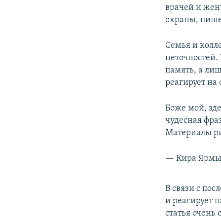
врачей и жен
охраны, пишет
Семья и колл
неточностей.
память, а ли
реагирует на
Боже мой, зд
чудесная фра
Материалы ри
— Кира Ярмы
В связи с пос
и реагирует 
статья очень