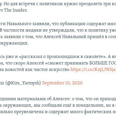
у. Но для встречи с политиком нужно преодолеть три к
 The Insider.
еги Навального заявили, что публикации содержат мно
 В частности медики не утверждали, что к политику уж
шь заявили о том, что Алексей Навальный пришёл в соз
 окружающих.
есь уже и «рассказал о произошедшем в самолете». А в
за, что скоро Алексей «сможет принимать БОЛЬШЕ ГО
а новостей как чистое искусство
https://t.co/KnjL7N3j
ш (@Kira_Yarmysh)
September 10, 2020
ледними материалами об Алексее: о том, что он приход
на окружающих, мы сообщали ещё в понедельник, но в
 сильно преувеличена и содержит много фактических 