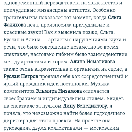
одновременный перевод текста на язык жестов и
причудливые мизансцены артистов. Особенно
трогательным показался тот момент, когда
Ольга
Фаляхова
пела, произносила причудливые и
красивые звуки! Как я выяснила позже, Ольга,
Руслан и Алина — артисты с нарушениями слуха и
речи, что было совершенно незаметно во время
спектакля, настолько гибким было взаимодействие
между артистами и хором.
Алина Исмагилова
также очень выразительна и органична на сцене, а
Руслан Петров
проявил себя как сосредоточенный и
яркий проводник идеи постановки. Музыка
композитора
Эльмира Низамова
отличается
своеобразием и индивидуальным стилем. Увидев
на спектакле за пультом
Дину Венедиктову
, я
поняла, что невозможно найти более подходящего
дирижёра для этого проекта. На проекте она
руководила двумя коллективами — московским