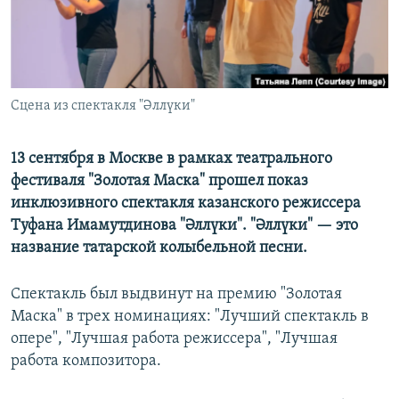
РАСПИСАНИЕ ВЕЩАНИЯ
ПОДПИШИТЕСЬ НА РАССЫЛКУ
СОЦИАЛЬНЫЕ СЕТИ
Сцена из спектакля "Әллүки"
13 сентября в Москве в рамках театрального
фестиваля "Золотая Маска" прошел показ
инклюзивного спектакля казанского режиссера
Все сайты РСЕ/РС
Туфана Имамутдинова "Әллүки". "Әллүки" — это
название татарской колыбельной песни.
Спектакль был выдвинут на премию "Золотая
Маска" в трех номинациях: "Лучший спектакль в
опере", "Лучшая работа режиссера", "Лучшая
работа композитора.