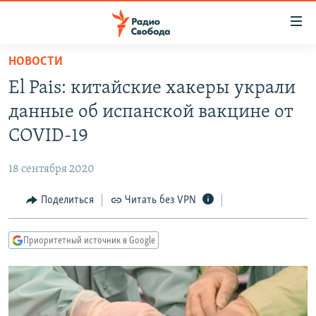
Ссылки
для
упрощенного
НОВОСТИ
ПРОГРАММЫ
доступа
El Pais: китайские хакеры украли
ПОДКАСТЫ
Вернуться
данные об испанской вакцине от
к
АВТОРСКИЕ ПРОЕКТЫ
COVID-19
основному
ЦИТАТЫ СВОБОДЫ
содержанию
18 сентября 2020
Вернутся
МНЕНИЯ
к
Поделиться
Читать без VPN
КУЛЬТУРА
главной
навигации
IDEL.РЕАЛИИ
Приоритетный источник в Google
Вернутся
КАВКАЗ.РЕАЛИИ
к
СЕВЕР.РЕАЛИИ
поиску
СИБИРЬ.РЕАЛИИ