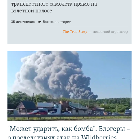
"Может ударить, как бомба". Блогеры –
о последствиях атак на Wildberries