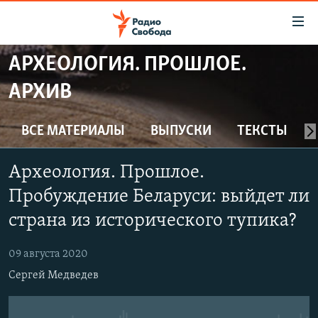
Ссылки
для
упрощенного
АРХЕОЛОГИЯ. ПРОШЛОЕ.
ПРОГРАММЫ
доступа
АРХИВ
ПОДКАСТЫ
Вернуться
к
АВТОРСКИЕ ПРОЕКТЫ
ВСЕ МАТЕРИАЛЫ
ВЫПУСКИ
ТЕКСТЫ
основному
ЦИТАТЫ СВОБОДЫ
содержанию
Археология. Прошлое.
Вернутся
МНЕНИЯ
к
Пробуждение Беларуси: выйдет ли
КУЛЬТУРА
главной
страна из исторического тупика?
навигации
IDEL.РЕАЛИИ
Вернутся
КАВКАЗ.РЕАЛИИ
09 августа 2020
к
Сергей Медведев
СЕВЕР.РЕАЛИИ
поиску
СИБИРЬ.РЕАЛИИ