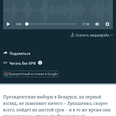
РАСПИСАНИЕ ВЕЩАНИЯ
No media source currently available
ПОДПИШИТЕСЬ НА РАССЫЛКУ
0:00
27:30
СОЦИАЛЬНЫЕ СЕТИ
Скачать медиафайл
Поделиться
Все сайты РСЕ/РС
Читать без VPN
Приоритетный источник в Google
Президентские выборы в Беларуси, на первый
взгляд, не поменяют ничего – Лукашенко, скорее
всего, пойдет на шестой срок – и в то же время они