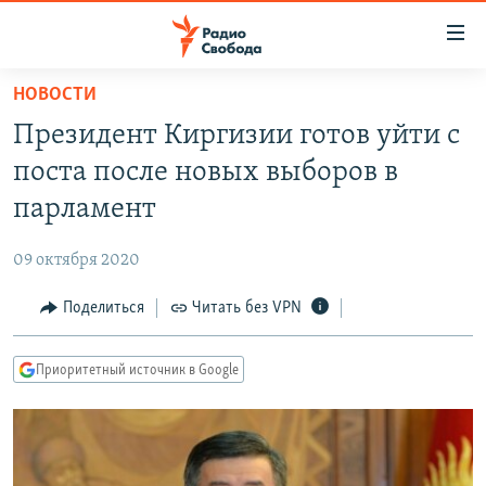
Ссылки
для
упрощенного
НОВОСТИ
ПРОГРАММЫ
доступа
Президент Киргизии готов уйти с
ПОДКАСТЫ
Вернуться
поста после новых выборов в
к
АВТОРСКИЕ ПРОЕКТЫ
парламент
основному
ЦИТАТЫ СВОБОДЫ
содержанию
09 октября 2020
Вернутся
МНЕНИЯ
к
Поделиться
Читать без VPN
КУЛЬТУРА
главной
навигации
IDEL.РЕАЛИИ
Приоритетный источник в Google
Вернутся
КАВКАЗ.РЕАЛИИ
к
СЕВЕР.РЕАЛИИ
поиску
СИБИРЬ.РЕАЛИИ