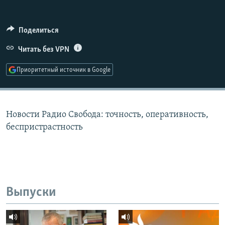
РАСПИСАНИЕ ВЕЩАНИЯ
ПОДПИШИТЕСЬ НА РАССЫЛКУ
Поделиться
Читать без VPN
СОЦИАЛЬНЫЕ СЕТИ
Приоритетный источник в Google
Новости Радио Свобода: точность, оперативность,
Все сайты РСЕ/РС
беспристрастность
Выпуски