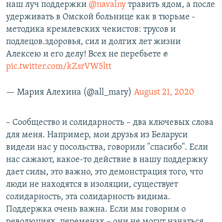
наш луч поддержки
@navalny
травить ядом, а после
удерживать в Омской больнице как в тюрьме -
методика кремлевских чекистов: трусов и
подлецов.здоровья, сил и долгих лет жизни
Алексею и его делу! Всех не перебьете ✊
pic.twitter.com/kZsrVW5ltt
— Мария Алехина (@all_mary)
August 21, 2020
– Сообщество и солидарность – два ключевых слова
для меня. Например, мои друзья из Беларуси
видели нас у посольства, говорили "спасибо". Если
нас сажают, какое-то действие в нашу поддержку
дает силы, это важно, это демонстрация того, что
люди не находятся в изоляции, существует
солидарность, эта солидарность видима.
Поддержка очень важна. Если мы говорим о
революциях, переменах – они не могут начаться