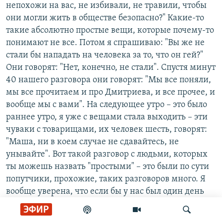
непохожи на вас, не избивали, не травили, чтобы
они могли жить в обществе безопасно?" Какие-то
такие абсолютно простые вещи, которые почему-то
понимают не все. Потом я спрашиваю: "Вы же не
стали бы нападать на человека за то, что он гей?"
Они говорят: "Нет, конечно, не стали". Спустя минут
40 нашего разговора они говорят: "Мы все поняли,
мы все прочитаем и про Дмитриева, и все прочее, и
вообще мы с вами". На следующее утро – это было
раннее утро, я уже с вещами стала выходить – эти
чуваки с товарищами, их человек шесть, говорят:
"Маша, ни в коем случае не сдавайтесь, не
унывайте". Вот такой разговор с людьми, которых
ты можешь назвать "простыми" – это были по сути
попутчики, прохожие, таких разговоров много. Я
вообще уверена, что если бы у нас был один день
эфирного времени на федеральном телевидении,
ЭФИР
мы бы вообще все очень быстро поменяли.