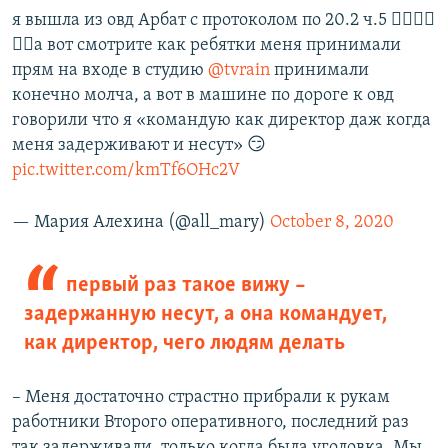
я вышла из овд Арбат с протоколом по 20.2 ч.5 🏳️‍🌈🏳️‍🌈
🏳️‍🌈а вот смотрите как ребятки меня принимали
прям на входе в студию
@tvrain
принимали
конечно молча, а вот в машине по дороге к овд
говорили что я «командую как директор даж когда
меня задерживают и несут» 😏
pic.twitter.com/kmTf6OHc2V
— Мария Алехина (@all_mary)
October 8, 2020
первый раз такое вижу –
задержанную несут, а она командует,
как директор, чего людям делать
– Меня достаточно страстно прибрали к рукам
работники Второго оперативного, последний раз
так задерживали, только когда была уголовка. Мы