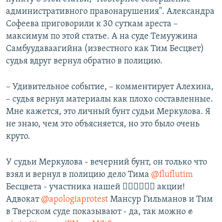
административного правонарушения". Александра
Софеева приговорили к 30 суткам ареста –
максимум по этой статье. А на суде Темуужина
Самбуудаваагийна (известного как Тим Бесцвет)
судья вдруг вернул обратно в полицию.
– Удивительное событие, – комментирует Алехина,
– судья вернул материалы как плохо составленные.
Мне кажется, это личный бунт судьи Меркулова. Я
не знаю, чем это объясняется, но это было очень
круто.
У судьи Меркулова - вечерний бунт, он только что
взял и вернул в полицию дело Тима
@fluflutim
Бесцвета - участника нашей 🏳️‍🌈🏳️‍🌈🏳️‍🌈 акции!
Адвокат
@apologiaprotest
Мансур Гильманов и Тим
в Тверском суде показывают - да, так можно ✊