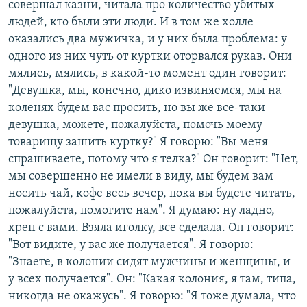
совершал казни, читала про количество убитых
людей, кто были эти люди. И в том же холле
оказались два мужичка, и у них была проблема: у
одного из них чуть от куртки оторвался рукав. Они
мялись, мялись, в какой-то момент один говорит:
"Девушка, мы, конечно, дико извиняемся, мы на
коленях будем вас просить, но вы же все-таки
девушка, можете, пожалуйста, помочь моему
товарищу зашить куртку?" Я говорю: "Вы меня
спрашиваете, потому что я телка?" Он говорит: "Нет,
мы совершенно не имели в виду, мы будем вам
носить чай, кофе весь вечер, пока вы будете читать,
пожалуйста, помогите нам". Я думаю: ну ладно,
хрен с вами. Взяла иголку, все сделала. Он говорит:
"Вот видите, у вас же получается". Я говорю:
"Знаете, в колонии сидят мужчины и женщины, и
у всех получается". Он: "Какая колония, я там, типа,
никогда не окажусь". Я говорю: "Я тоже думала, что