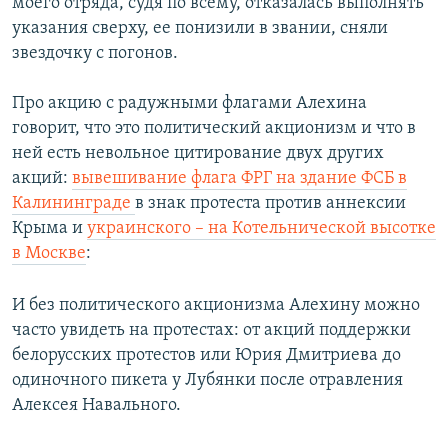
моего отряда, судя по всему, отказалась выполнять
указания сверху, ее понизили в звании, сняли
звездочку с погонов.
Про акцию с радужными флагами Алехина
говорит, что это политический акционизм и что в
ней есть невольное цитирование двух других
акций:
вывешивание флага ФРГ на здание ФСБ в
Калининграде
в знак протеста против аннексии
Крыма и
украинского – на Котельнической высотке
в Москве
:
И без политического акционизма Алехину можно
часто увидеть на протестах: от акций поддержки
белорусских протестов или Юрия Дмитриева до
одиночного пикета у Лубянки после отравления
Алексея Навального.