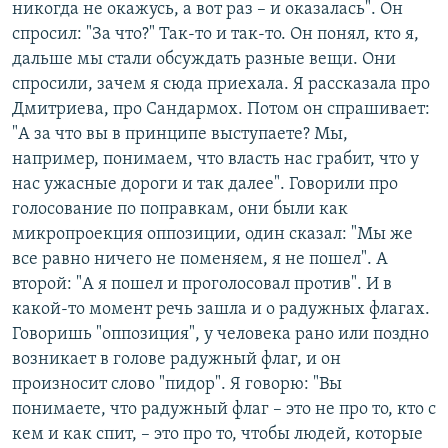
никогда не окажусь, а вот раз – и оказалась". Он
спросил: "За что?" Так-то и так-то. Он понял, кто я,
дальше мы стали обсуждать разные вещи. Они
спросили, зачем я сюда приехала. Я рассказала про
Дмитриева, про Сандармох. Потом он спрашивает:
"А за что вы в принципе выступаете? Мы,
например, понимаем, что власть нас грабит, что у
нас ужасные дороги и так далее". Говорили про
голосование по поправкам, они были как
микропроекция оппозиции, один сказал: "Мы же
все равно ничего не поменяем, я не пошел". А
второй: "А я пошел и проголосовал против". И в
какой-то момент речь зашла и о радужных флагах.
Говоришь "оппозиция", у человека рано или поздно
возникает в голове радужный флаг, и он
произносит слово "пидор". Я говорю: "Вы
понимаете, что радужный флаг – это не про то, кто с
кем и как спит, – это про то, чтобы людей, которые