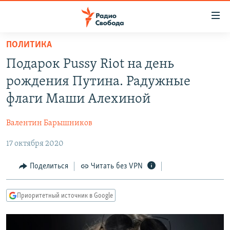
Ссылки
для
упрощенного
ПОЛИТИКА
ПРОГРАММЫ
доступа
Подарок Pussy Riot на день
ПОДКАСТЫ
Вернуться
рождения Путина. Радужные
к
АВТОРСКИЕ ПРОЕКТЫ
флаги Маши Алехиной
основному
ЦИТАТЫ СВОБОДЫ
содержанию
Валентин Барышников
Вернутся
МНЕНИЯ
к
17 октября 2020
КУЛЬТУРА
главной
навигации
IDEL.РЕАЛИИ
Поделиться
Читать без VPN
Вернутся
КАВКАЗ.РЕАЛИИ
к
Приоритетный источник в Google
СЕВЕР.РЕАЛИИ
поиску
СИБИРЬ.РЕАЛИИ