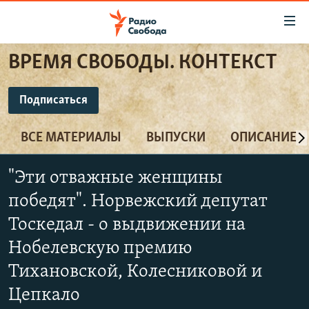
Ссылки
для
упрощенного
ВРЕМЯ СВОБОДЫ. КОНТЕКСТ
ПРОГРАММЫ
доступа
ПОДКАСТЫ
Подписаться
Вернуться
к
ПОДПИСАТЬСЯ
АВТОРСКИЕ ПРОЕКТЫ
основному
ВСЕ МАТЕРИАЛЫ
ВЫПУСКИ
ОПИСАНИЕ
ЦИТАТЫ СВОБОДЫ
содержанию
CastBox
Вернутся
МНЕНИЯ
"Эти отважные женщины
к
КУЛЬТУРА
победят". Норвежский депутат
главной
Подписаться
навигации
IDEL.РЕАЛИИ
Тоскедал - о выдвижении на
Вернутся
Нобелевскую премию
КАВКАЗ.РЕАЛИИ
к
Тихановской, Колесниковой и
СЕВЕР.РЕАЛИИ
поиску
Цепкало
СИБИРЬ.РЕАЛИИ