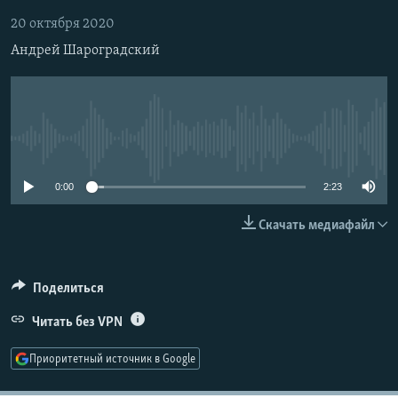
РАСПИСАНИЕ ВЕЩАНИЯ
20 октября 2020
ПОДПИШИТЕСЬ НА РАССЫЛКУ
Андрей Шароградский
СОЦИАЛЬНЫЕ СЕТИ
No media source currently available
0:00
2:23
Все сайты РСЕ/РС
Скачать медиафайл
Поделиться
Читать без VPN
Приоритетный источник в Google