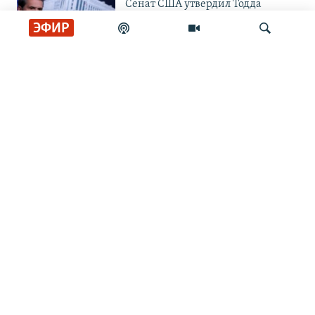
Сенат США утвердил Тодда
Бланша на пост генерального
ЭФИР
прокурора
НОВОСТИ
Аспиранта из Китая арестовали в
Москве по подозрению в
Искать
шпионаже
НОВОСТИ
"Россия-24" обратилась к СКР из-
за угроз в адрес создателей
"Колобка"
НОВОСТИ
Испания ввела погранконтроль с
Италией в ответ на действия
Рима
НОВОСТИ
В результате российского удара по