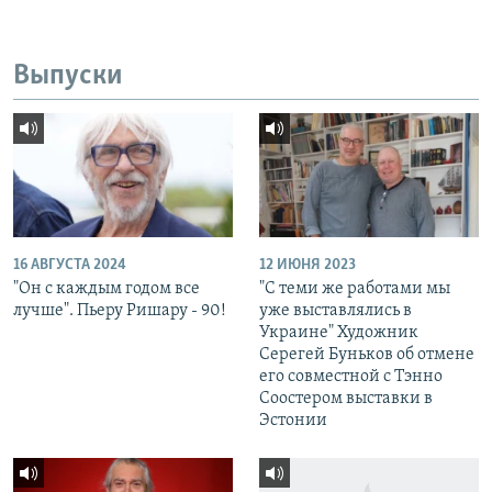
Выпуски
16 АВГУСТА 2024
12 ИЮНЯ 2023
"Он с каждым годом все
"С теми же работами мы
лучше". Пьеру Ришару - 90!
уже выставлялись в
Украине" Художник
Серегей Буньков об отмене
его совместной с Тэнно
Соостером выставки в
Эстонии