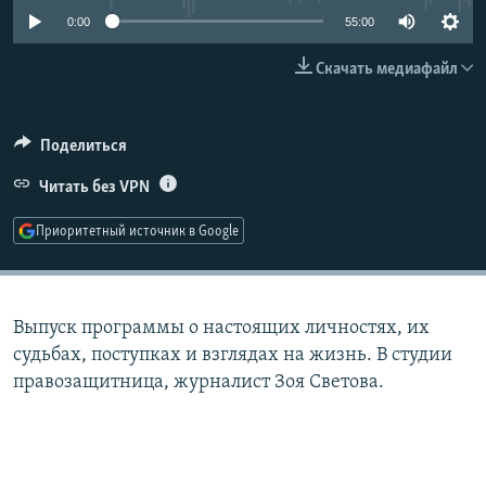
РАСПИСАНИЕ ВЕЩАНИЯ
0:00
55:00
ПОДПИШИТЕСЬ НА РАССЫЛКУ
Скачать медиафайл
СОЦИАЛЬНЫЕ СЕТИ
Поделиться
Читать без VPN
Приоритетный источник в Google
Все сайты РСЕ/РС
Выпуск программы о настоящих личностях, их
судьбах, поступках и взглядах на жизнь. В студии
правозащитница, журналист Зоя Светова.