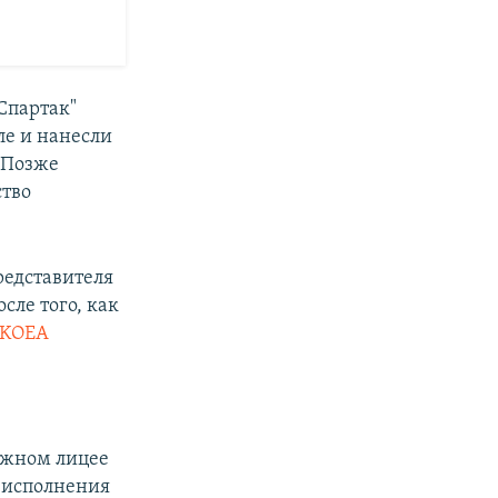
Спартак"
ле и нанесли
. Позже
ство
представителя
сле того, как
TyKOEA
ижном лицее
я исполнения