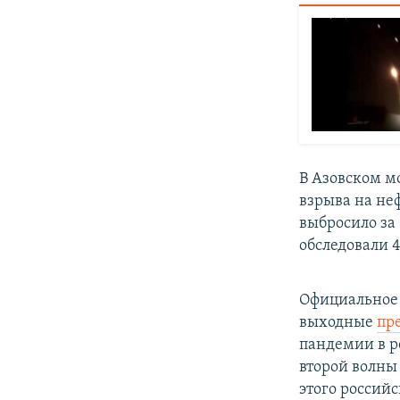
В Азовском мо
взрыва на не
выбросило за 
обследовали 
Официальное 
выходные
пр
пандемии в р
второй волны
этого россий