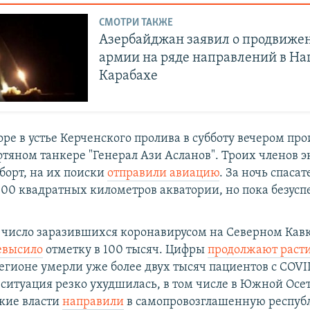
СМОТРИ ТАКЖЕ
Азербайджан заявил о продвиже
армии на ряде направлений в Н
Карабахе
ре в устье Керченского пролива в субботу вечером пр
фтяном танкере "Генерал Ази Асланов". Троих членов 
борт, на их поиски
отправили авиацию
. За ночь спасат
400 квадратных километров акватории, но пока безусп
число заразившихся коронавирусом на Северном Кавк
евысило
отметку в 100 тысяч. Цифры
продолжают раст
егионе умерли уже более двух тысяч пациентов с COVI
 ситуация резко ухудшилась, в том числе в Южной Осет
ские власти
направили
в самопровозглашенную респуб