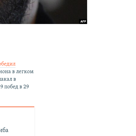
обедил
иона в легком
лакал в
9 побед в 29
иба