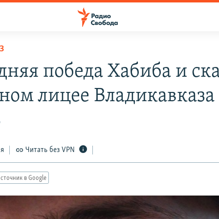
З
дняя победа Хабиба и ск
тном лицее Владикавказа
0
ся
Читать без VPN
сточник в Google