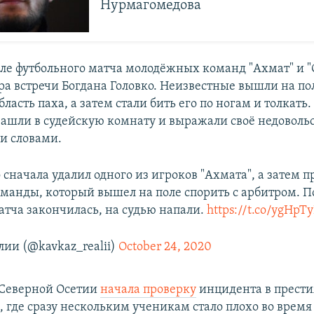
Нурмагомедова
сле футбольного матча молодёжных команд "Ахмат" и "
ра встречи Богдана Головко. Неизвестные вышли на по
область паха, а затем стали бить его по ногам и толкать
ашли в судейскую комнату и выражали своё недоволь
и словами.
 сначала удалил одного из игроков "Ахмата", а затем 
манды, который вышел на поле спорить с арбитром. По
атча закончилась, на судью напали.
https://t.co/ygHp
лии (@kavkaz_realii)
October 24, 2020
 Северной Осетии
начала проверку
инцидента в прест
, где сразу нескольким ученикам стало плохо во врем