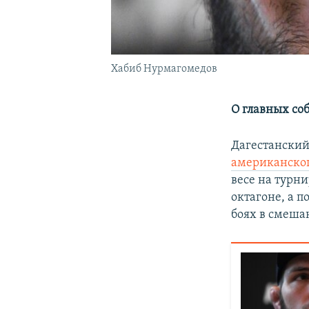
Хабиб Нурмагомедов
О главных со
Дагестански
американског
весе на турн
октагоне, а п
боях в смеша