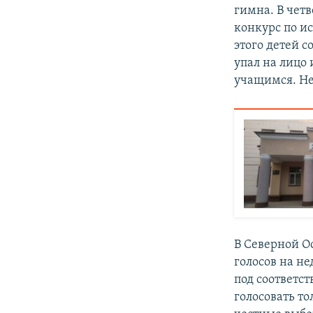
гимна. В чет
конкурс по и
этого детей с
упал на лицо 
учащимся. Нес
В Северной О
голосов на н
под соответс
голосовать то