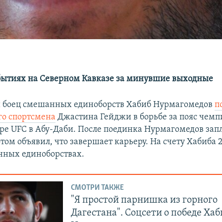
бытиях на Северном Кавказе за минувшие выходные
й боец смешанных единоборств Хабиб Нурмагомедов
п
о спортсмена
Джастина Гейджи в борьбе за пояс чемп
ире UFC в Абу-Даби. После поединка Нурмагомедов зап
отом объявил, что завершает карьеру. На счету Хабиба 2
нных единоборствах.
СМОТРИ ТАКЖЕ
"Я простой парнишка из горного
Дагестана". Cоцсети о победе Хаб