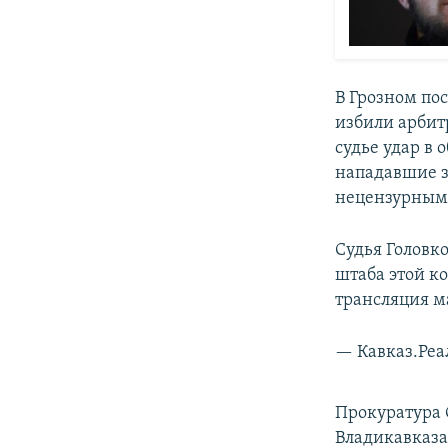
В Грозном по
избили арбит
судье удар в 
нападавшие з
нецензурным
Судья Головко
штаба этой ко
трансляция м
— Кавказ.Реа
Прокуратура
Владикавказа