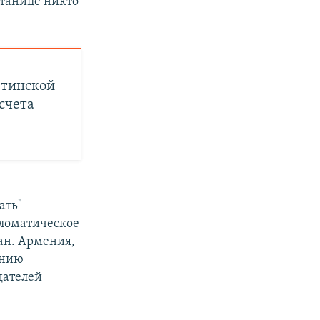
станице никто
етинской
счета
ать"
пломатическое
ан. Армения,
анию
дателей