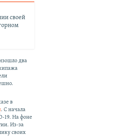
нии своей
агорном
оизошло два
экипажа
ели
ешно.
азе в
и
. С начала
D-19. На фоне
ии. Из-за
лику своих