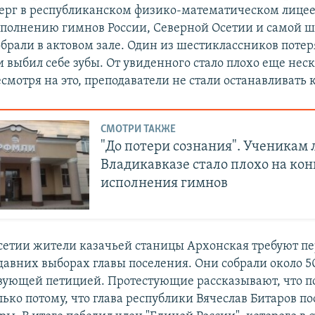
верг в республиканском физико-математическом лице
сполнению гимнов России, Северной Осетии и самой ш
обрали в актовом зале. Один из шестиклассников потер
и выбил себе зубы. От увиденного стало плохо еще не
мотря на это, преподаватели не стали останавливать 
СМОТРИ ТАКЖЕ
"До потери сознания". Ученикам 
Владикавказе стало плохо на кон
исполнения гимнов
сетии жители казачьей станицы Архонская требуют пе
едавних выборах главы поселения. Они собрали около 
твующей петицией. Протестующие рассказывают, что 
лько потому, что глава республики Вячеслав Битаров п