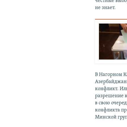
честные выбор
не знает.
В Нагорном К
Азербайджана
конфликт. Ил
разрешение к
в свою очере
конфликта пр
Минской гру