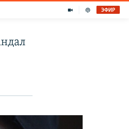
ЭФИР
андал