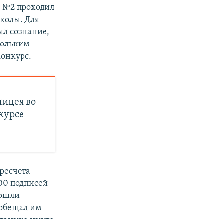
е №2 проходил
колы. Для
ял сознание,
скольким
конкурс.
лицея во
курсе
ресчета
500 подписей
пошли
ообещал им