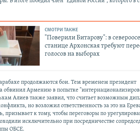
ы. В итоге победил член "Единой России", которого в 
СМОТРИ ТАКЖЕ
"Поверили Битарову": в североос
станице Архонская требуют пере
голосов на выборах
арабахе продолжаются бои. Тем временем президент
 обвинил Армению в попытке "интернационализиров
ьхам Алиев также заявил, что считает возможным ди
онфликта, но возложил ответственность за это на Ерев
дь, призывает к тому, чтобы переговоры по урегулиров
оходили исключительно при посредничестве сопредсе
ппы ОБСЕ.