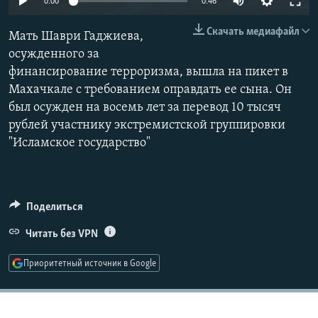
0:00
0:46
РАСПИСАНИЕ ВЕЩАНИЯ
240p
Скачать медиафайл
Мать Шаври Гаджиева,
ПОДПИШИТЕСЬ НА РАССЫЛКУ
360p
осужденного за
финансирование терроризма, вышла на пикет в
480p
СОЦИАЛЬНЫЕ СЕТИ
Auto
240p
360p
480p
Махачкале с требованием оправдать ее сына. Он
720p
был осужден на восемь лет за перевод 10 тысяч
720p
1080p
1080p
рублей участнику экстремистской группировки
"Исламское государство"
Все сайты РСЕ/РС
Поделиться
Читать без VPN
Приоритетный источник в Google