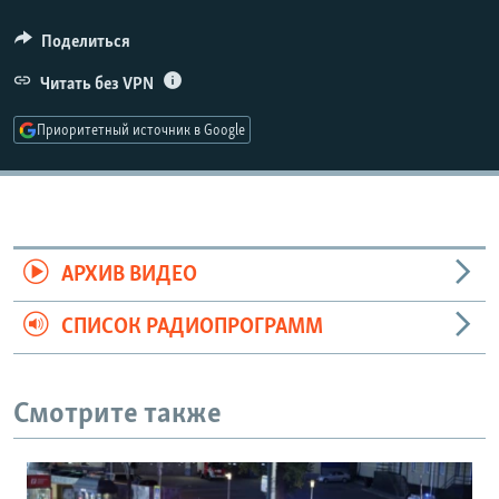
РАСПИСАНИЕ ВЕЩАНИЯ
360p
Поделиться
ПОДПИШИТЕСЬ НА РАССЫЛКУ
480p
Читать без VPN
Auto
240p
360p
480p
720p
СОЦИАЛЬНЫЕ СЕТИ
Приоритетный источник в Google
720p
1080p
1080p
Все сайты РСЕ/РС
АРХИВ ВИДЕО
СПИСОК РАДИОПРОГРАММ
Смотрите также